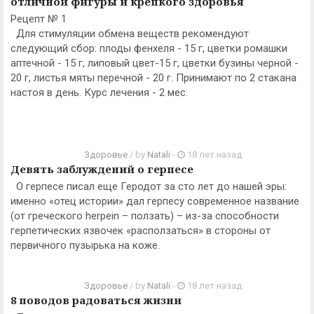
отличной фигуры и крепкого здоровья
Рецепт № 1
Для стимуляции обмена веществ рекомендуют
следующий сбор: плоды фенхеля - 15 г, цветки ромашки
аптечной - 15 г, липовый цвет-15 г, цветки бузины черной -
20 г, листья мяты перечной - 20 г. Принимают по 2 стакана
настоя в день. Курс лечения - 2 мес.
Здоровье
/ by
Natali
-
18 лет назад
Девять заблуждений о герпесе
О герпесе писал еще Геродот за сто лет до нашей эры:
именно «отец истории» дал герпесу современное название
(от греческого herpein – ползать) – из-за способности
герпетических язвочек «расползаться» в стороны от
первичного пузырька на коже.
Здоровье
/ by
Natali
-
18 лет назад
8 поводов радоваться жизни