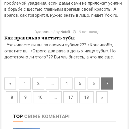
проблемой увядания, если дамы сами не приложат усилий
в борьбе с шестью главными врагами своей красоты. А
врагов, как говорится, нужно знать в лицо, пишет Yoki.ru.
Здоровье
/ by
Natali
-
19 лет назад
Как правильно чистить зубы
Ухаживаете ли вы за своими зубами??? «Конечно!!!», -
ответите вы. «Строго два раза в день я чищу зубы». Но
достаточно ли этого??? Вы улыбнетесь, а что же еще...
«
1
2
...
4
5
6
7
8
9
10
...
17
18
»
TOP
СВІЖЕ
КОМЕНТАРІ