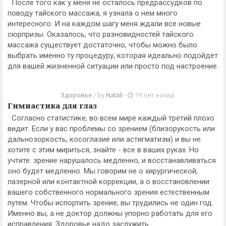
После того как у меня не осталось предрассудков по
поводу тайского массажа, я узнала о нем много
интересного. И на каждом шагу меня ждали все новые
сюрпризы. Оказалось, что разновидностей тайского
массажа существует достаточно, чтобы можно было
выбрать именно ту процедуру, которая идеально подойдет
для вашей жизненной ситуации или просто под настроение.
Здоровье
/ by
Natali
-
19 лет назад
Гимнастика для глаз
Согласно статистике, во всем мире каждый третий плохо
видит. Если у вас проблемы со зрением (близорукость или
дальнозоркость, косоглазие или астигматизм) и вы не
хотите с этим мириться, знайте - все в ваших руках. Но
учтите: зрение нарушалось медленно, и восстанавливаться
оно будет медленно. Мы говорим не о хирургической,
лазерной или контактной коррекции, а о восстановлении
вашего собственного нормального зрения естественным
путем. Чтобы испортить зрение, вы трудились не один год.
Именно вы, а не доктор должны упорно работать для его
исправления. Здоровье надо заслужить.