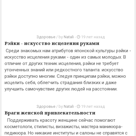
Здоровье
/ by
Natali
-
19 лет назад
Рэйки - искусство исцеления руками
Среди знакомых нам атрибутов японской культуры рэйки -
искусство исцеления руками - один из самых молодых. В
отличие от других техник исцеления, рэйки не требует
утонченных знаний или редкостного таланта: искусство
рэйки доступно многим. Следуя принципам рэйки, можно
исцелить себя, облегчить страдания близких и даже
улучшить самочувствие других людей на расстоянии.
Здоровье
/ by
Natali
-
19 лет назад
Враги женской привлекательности
Поддерживать красоту женщине сейчас помогают
косметологи, стилисты, визажисты, мастера маникюра-
педикюра. Но никакие институты и салоны не справятся с