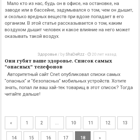
Мало кто из нас, будь он в офисе, на остановке, на
заводе или в бассейне, задумывался о том, чем он дышит,
и сколько вредных веществ при вдохе попадает в его
организм. В этой статье рассказывается о том, каким
воздухом дышит человек и какое влияние на него может
оказывать такой воздух.
Здоровье
/ by
ShaDeRzz
-
20 лет назад
Они губят ваше здоровье. Список самых
"опасных" телефонов
Авторитетный сайт Cnet опубликовал списки самых
"опасных" и "безопасных" мобильных устройств. Хотите
знать, попал ли ваш хай-тек товарищ в этот список? Тогда
читайте дальше!
«
1
2
...
10
11
12
13
14
15
16
17
18
»