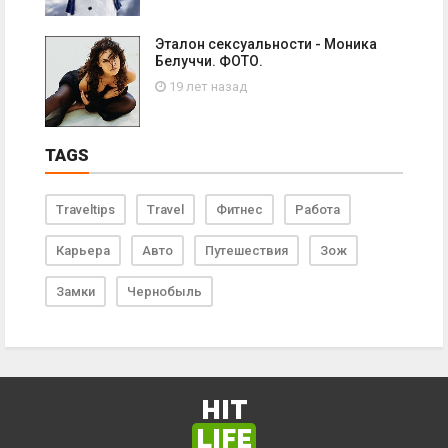
Эталон сексуальности - Моника
Белуччи. ФОТО.
19 лет назад
TAGS
Traveltips
Travel
Фитнес
Работа
Карьера
Авто
Путешествия
Зож
Замки
Чернобыль
HIT
LIFE