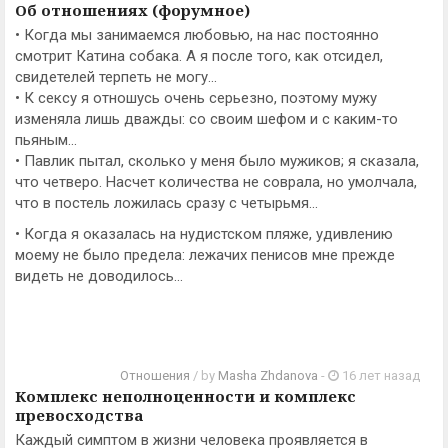
Об отношениях (форумное)
• Когда мы занимаемся любовью, на нас постоянно
смотрит Катина собака. А я после того, как отсидел,
свидетелей терпеть не могу...
• К сексу я отношусь очень серьезно, поэтому мужу
изменяла лишь дважды: со своим шефом и с каким-то
пьяным...
• Павлик пытал, сколько у меня было мужиков; я сказала,
что четверо. Насчет количества не соврала, но умолчала,
что в постель ложилась сразу с четырьмя...
• Когда я оказалась на нудистском пляже, удивлению
моему не было предела: лежачих пенисов мне прежде
видеть не доводилось...
Отношения
/ by
Masha Zhdanova
-
16 лет назад
Комплекс неполноценности и комплекс
превосходства
Каждый симптом в жизни человека проявляется в