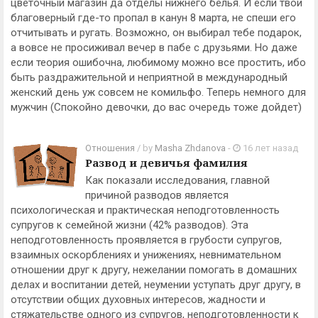
цветочный магазин да отделы нижнего белья. И если твой
благоверный где-то пропал в канун 8 марта, не спеши его
отчитывать и ругать. Возможно, он выбирал тебе подарок,
а вовсе не просиживал вечер в пабе с друзьями. Но даже
если теория ошибочна, любимому можно все простить, ибо
быть раздражительной и неприятной в международный
женский день уж совсем не комильфо. Теперь немного для
мужчин (Спокойно девочки, до вас очередь тоже дойдет)
Отношения
/ by
Masha Zhdanova
-
16 лет назад
Развод и девичья фамилия
Как показали исследования, главной
причиной разводов является
психологическая и практическая неподготовленность
супругов к семейной жизни (42% разводов). Эта
неподготовленность проявляется в грубости супругов,
взаимных оскорблениях и унижениях, невнимательном
отношении друг к другу, нежелании помогать в домашних
делах и воспитании детей, неумении уступать друг другу, в
отсутствии общих духовных интересов, жадности и
стяжательстве одного из супругов, неподготовленности к