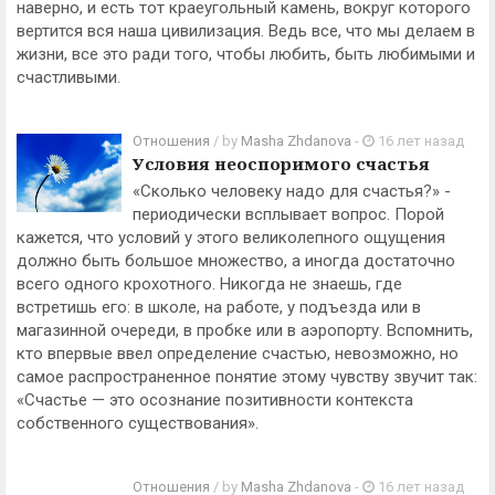
наверно, и есть тот краеугольный камень, вокруг которого
вертится вся наша цивилизация. Ведь все, что мы делаем в
жизни, все это ради того, чтобы любить, быть любимыми и
счастливыми.
Отношения
/ by
Masha Zhdanova
-
16 лет назад
Условия неоспоримого счастья
«Сколько человеку надо для счастья?» -
периодически всплывает вопрос. Порой
кажется, что условий у этого великолепного ощущения
должно быть большое множество, а иногда достаточно
всего одного крохотного. Никогда не знаешь, где
встретишь его: в школе, на работе, у подъезда или в
магазинной очереди, в пробке или в аэропорту. Вспомнить,
кто впервые ввел определение счастью, невозможно, но
самое распространенное понятие этому чувству звучит так:
«Счастье — это осознание позитивности контекста
собственного существования».
Отношения
/ by
Masha Zhdanova
-
16 лет назад