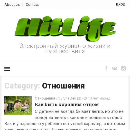
вход
About us
Contact
Электронный журнал о жизни и
путешествиях
Category:
Отношения
Отношения
/ by
ShaDeRzz
-
10 лет назад
Как быть хорошим отцом
С детьми не всегда бывает легко, но это не
повод затевать скандал и повышать голос.
Как и у взрослого у ребенка есть свой характер, с которым
тоже нужно считаться. Лучше дружить со своим чадом,