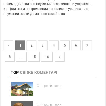
взаимодействию, в неумении сглаживать и устранять
конфликты и в стремлении конфликты усиливать, в
неумении вести домашнее хозяйство.
«
1
2
3
4
5
6
7
8
...
15
16
»
TOP
СВІЖЕ
КОМЕНТАРІ
18 років назад
19 років назад