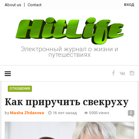
вход
About us
Contact
Электронный журнал о жизни и
путешествиях
ОТНОШЕНИЯ
Как приручить свекруху
by
Masha Zhdanova
16 лет назад
5005 views
0