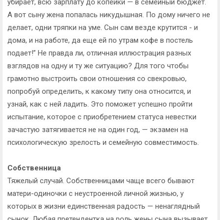
убирает, всю зарплату до копейки — в семейный бюджет.
А вот сыну жена попалась никудышная. По дому ничего не
делает, одни тряпки на уме. Сын сам везде крутится - и
дома, и на работе, да еще ей по утрам кофе в постель
подает!” Не правда ли, отличная иллюстрация разных
взглядов на одну и ту же ситуацию? Для того чтобы
грамотно выстроить свои отношения со свекровью,
попробуй определить, к какому типу она относится, и
узнай, как с ней ладить. Это поможет успешно пройти
испытание, которое с приобретением статуса невестки
зачастую затягивается не на один год, — экзамен на
психологическую зрелость и семейную совместимость.
Собственница
Тяжелый случай. Собственницами чаще всего бывают
матери-одиночки с неустроенной личной жизнью, у
которых в жизни единственная радость — ненаглядный
сынок. Любая претендентка на роль жены сына вызывает