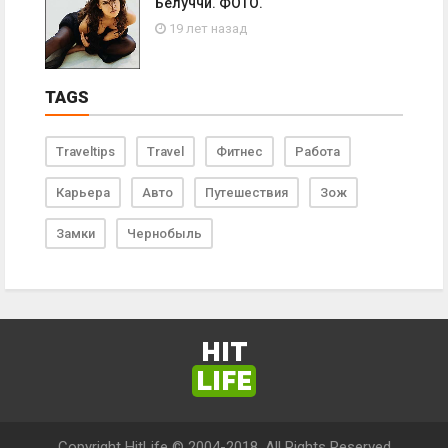
Белуччи. ФОТО.
19 лет назад
TAGS
Traveltips
Travel
Фитнес
Работа
Карьера
Авто
Путешествия
Зож
Замки
Чернобыль
HIT
LIFE
Copyright HitLife © 2004-2018. All Rights Reserved