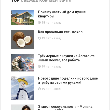
TOP
СВЕЖЕЕ
КОММЕНТАРИИ
Почему частный дом лучше
квартиры
18 лет назад
Как правильно есть кокос.
19 лет назад
Трёхмерные рисунки на Асфальте:
Julian Beever, все работы!
19 лет назад
Новогодние поделки - новогодние
атрибуты своими руками!
19 лет назад
Эталон сексуальности - Моника