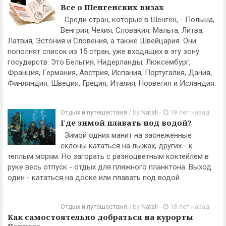
Все о Шенгенских визах
Среди стран, которые в Шенген, - Польша,
Венгрия, Чехия, Словакия, Мальта, Литва,
Латвия, Эстония и Словения, а также Швейцария. Они
пополнят список из 15 стран, уже входящих в эту зону
государств. Это Бельгия, Нидерланды, Люксембург,
Франция, Германия, Австрия, Испания, Португалия, Дания,
Финляндия, Швеция, Греция, Италия, Норвегия и Исландия.
Отдых и путешествия
/ by
Natali
-
18 лет назад
Где зимой плавать под водой?
Зимой одних манит на заснеженные
склоны кататься на лыжах, других - к
теплым морям. Но загорать с разноцветным коктейлем в
руке весь отпуск - отдых для пляжного планктона. Выход
один - кататься на доске или плавать под водой.
Отдых и путешествия
/ by
Natali
-
18 лет назад
Как самостоятельно добраться на курорты