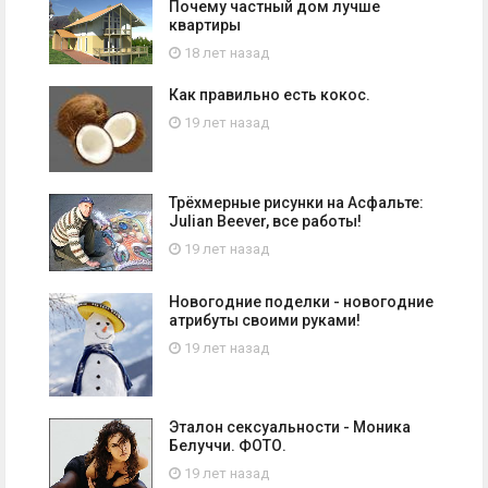
Почему частный дом лучше
квартиры
18 лет назад
Как правильно есть кокос.
19 лет назад
Трёхмерные рисунки на Асфальте:
Julian Beever, все работы!
19 лет назад
Новогодние поделки - новогодние
атрибуты своими руками!
19 лет назад
Эталон сексуальности - Моника
Белуччи. ФОТО.
19 лет назад