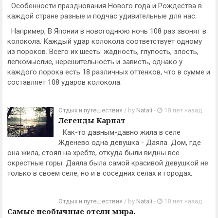
Особенности празднования Нового года и Рождества в
каждой стране разные и подчас удивительные для нас.
Например, В Японии в новогоднюю ночь 108 раз звонят в
колокола. Каждый удар колокола соответствует одному
из пороков. Всего их шесть: жадность, глупость, злость,
легкомыслие, нерешительность и зависть, однако у
каждого порока есть 18 различных оттенков, что в сумме и
составляет 108 ударов колокола.
Отдых и путешествия
/ by
Natali
-
18 лет назад
Легенды Карпат
Как-то давным-давно жила в селе
Жденево одна девушка - Даяла. Дом, где
она жила, стоял на хребте, откуда были видны все
окрестные горы. Даяла была самой красивой девушкой не
только в своем селе, но и в соседних селах и городах.
Отдых и путешествия
/ by
Natali
-
18 лет назад
Самые необычные отели мира.