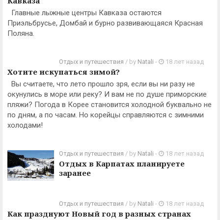
Кавказа
Главные лыжные центры Кавказа остаются
Приэльбрусье, Домбай и бурно развивающаяся Красная
Поляна.
Отдых и путешествия
/ by
Natali
-
18 лет назад
Хотите искупаться зимой?
Вы считаете, что лето прошло зря, если вы ни разу не
окунулись в море или реку? И вам не по душе приморские
пляжи? Погода в Корее становится холодной буквально не
по дням, а по часам. Но корейцы справляются с зимними
холодами!
Отдых и путешествия
/ by
Natali
-
18 лет назад
Отдых в Карпатах планируете
заранее
Отдых и путешествия
/ by
Natali
-
18 лет назад
Как празднуют Новый год в разных странах