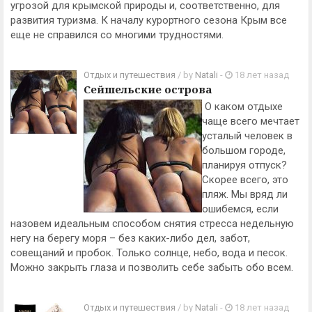
угрозой для крымской природы и, соответственно, для
развития туризма. К началу курортного сезона Крым все
еще не справился со многими трудностями.
Отдых и путешествия
/ by
Natali
-
18 лет назад
Сейшельские острова
О каком отдыхе
чаще всего мечтает
усталый человек в
большом городе,
планируя отпуск?
Скорее всего, это
пляж. Мы вряд ли
ошибемся, если
назовем идеальным способом снятия стресса недельную
негу на берегу моря – без каких-либо дел, забот,
совещаний и пробок. Только солнце, небо, вода и песок.
Можно закрыть глаза и позволить себе забыть обо всем.
Отдых и путешествия
/ by
Natali
-
18 лет назад