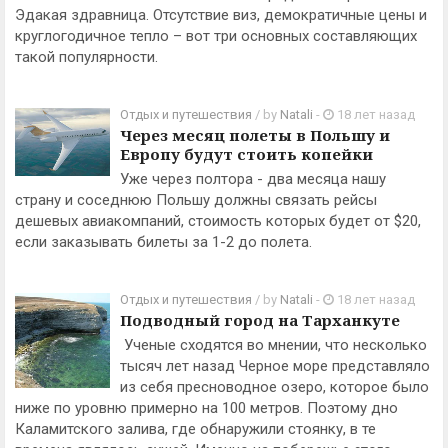
Эдакая здравница. Отсутствие виз, демократичные цены и
круглогодичное тепло – вот три основных составляющих
такой популярности.
Отдых и путешествия
/ by
Natali
-
18 лет назад
Через месяц полеты в Польшу и
Европу будут стоить копейки
Уже через полтора - два месяца нашу
страну и соседнюю Польшу должны связать рейсы
дешевых авиакомпаний, стоимость которых будет от $20,
если заказывать билеты за 1-2 до полета.
Отдых и путешествия
/ by
Natali
-
18 лет назад
Подводный город на Тарханкуте
Ученые сходятся во мнении, что несколько
тысяч лет назад Черное море представляло
из себя пресноводное озеро, которое было
ниже по уровню примерно на 100 метров. Поэтому дно
Каламитского залива, где обнаружили стоянку, в те