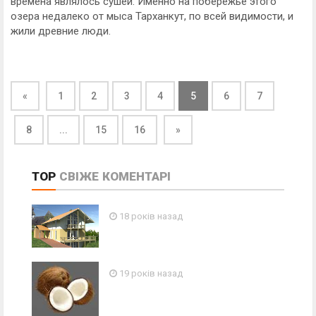
времена являлось сушей. Именно на побережье этого
озера недалеко от мыса Тарханкут, по всей видимости, и
жили древние люди.
«
1
2
3
4
5
6
7
8
...
15
16
»
TOP
СВІЖЕ
КОМЕНТАРІ
18 років назад
19 років назад