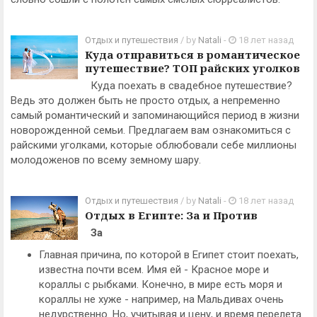
Отдых и путешествия
/ by
Natali
-
18 лет назад
Куда отправиться в романтическое
путешествие? ТОП райских уголков
Куда поехать в свадебное путешествие?
Ведь это должен быть не просто отдых, а непременно
самый романтический и запоминающийся период в жизни
новорожденной семьи. Предлагаем вам ознакомиться с
райскими уголками, которые облюбовали себе миллионы
молодоженов по всему земному шару.
Отдых и путешествия
/ by
Natali
-
18 лет назад
Отдых в Египте: За и Против
За
Главная причина, по которой в Египет стоит поехать,
известна почти всем. Имя ей - Красное море и
кораллы с рыбками. Конечно, в мире есть моря и
кораллы не хуже - например, на Мальдивах очень
недурственно. Но, учитывая и цену, и время перелета