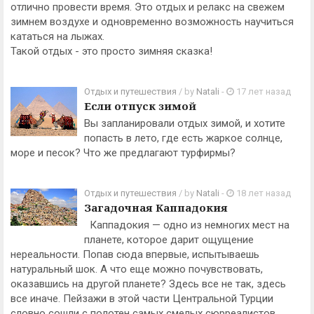
отлично провести время. Это отдых и релакс на свежем
зимнем воздухе и одновременно возможность научиться
кататься на лыжах.
Такой отдых - это просто зимняя сказка!
Отдых и путешествия
/ by
Natali
-
17 лет назад
Если отпуск зимой
Вы запланировали отдых зимой, и хотите
попасть в лето, где есть жаркое солнце,
море и песок? Что же предлагают турфирмы?
Отдых и путешествия
/ by
Natali
-
18 лет назад
Загадочная Каппадокия
Каппадокия — одно из немногих мест на
планете, которое дарит ощущение
нереальности. Попав сюда впервые, испытываешь
натуральный шок. А что еще можно почувствовать,
оказавшись на другой планете? Здесь все не так, здесь
все иначе. Пейзажи в этой части Центральной Турции
словно сошли с полотен самых смелых сюрреалистов.