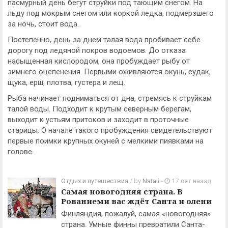
пасмурный день бегут струйки под тающим снегом. На
льду под мокрым снегом или коркой ледка, подмерзшего
за ночь, стоит вода.
Постепенно, день за днем талая вода пробивает себе
дорогу под ледяной покров водоемов. До отказа
насыщенная кислородом, она пробуждает рыбу от
зимнего оцепенения. Первыми оживляются окунь, судак,
щука, ерш, плотва, густера и лещ.
Рыба начинает подниматься от дна, стремясь к струйкам
талой воды. Подходит к крутым северным берегам,
выходит к устьям притоков и заходит в проточные
старицы. О начале такого пробуждения свидетельствуют
первые поимки крупных окуней с мелкими пиявками на
голове.
Отдых и путешествия
/ by
Natali
-
17 лет назад
Самая новогодняя страна. В
Рованиеми вас ждёт Санта и олени
Финляндия, пожалуй, самая «новогодняя»
страна. Умные финны превратили Санта-