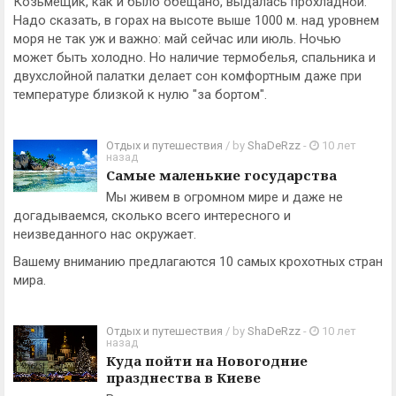
Козьмещик, как и было обещано, выдалась прохладной.
Надо сказать, в горах на высоте выше 1000 м. над уровнем
моря не так уж и важно: май сейчас или июль. Ночью
может быть холодно. Но наличие термобелья, спальника и
двухслойной палатки делает сон комфортным даже при
температуре близкой к нулю "за бортом".
Отдых и путешествия
/ by
ShaDeRzz
-
10 лет
назад
Самые маленькие государства
Мы живем в огромном мире и даже не
догадываемся, сколько всего интересного и
неизведанного нас окружает.
Вашему вниманию предлагаются 10 самых крохотных стран
мира.
Отдых и путешествия
/ by
ShaDeRzz
-
10 лет
назад
Куда пойти на Новогодние
празднества в Киеве