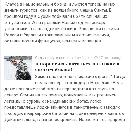
Клауса в национальный брэнд, и льются теперь на них
деньги туристов, как из волшебного мешка Санты. В
прошлом году в Суоми побывали 657 тысяч наших
отпускников. А на прошлый Новый год мы рекорд
установили: в лапландской столице Рованиеми гости из
России и Украины стали самыми многочисленными,
оставив позади французов, немцев и испанцев.
Отдых и путешествия
/ by
Natali
-
17 лет назад
В Норвегию - кататься на лыжах и
снегомобилях!
Зимой вас не тянет в жаркие страны? Тогда
вам на север - в холодную Норвегию! Ведь
даже название этой страны переводится как «путь на
север». Ступив на эту землю, понимаешь, как родились
легенды о суровых скандинавских богах, легко
представляешь лодки викингов в таинственных заводях
фьордов и варварские баталии на фоне северных закатов.
Действительно, главное сокровище Норвегии - ее природа.