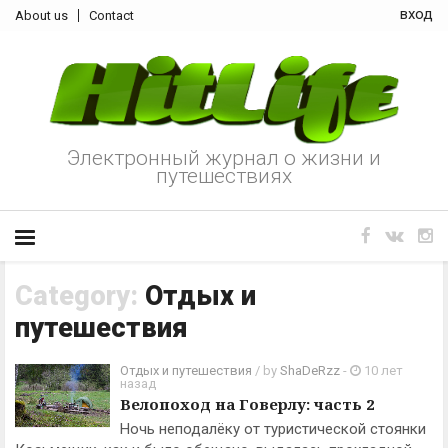
вход
About us
Contact
Электронный журнал о жизни и
путешествиях
Category:
Отдых и
путешествия
Отдых и путешествия
/ by
ShaDeRzz
-
10 лет
назад
Велопоход на Говерлу: часть 2
Ночь неподалёку от туристической стоянки