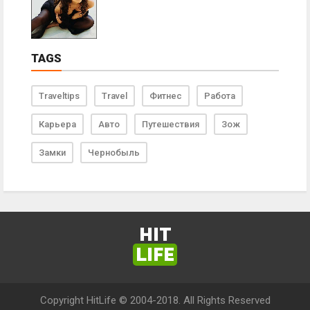
TAGS
Traveltips
Travel
Фитнес
Работа
Карьера
Авто
Путешествия
Зож
Замки
Чернобыль
HIT
LIFE
Copyright HitLife © 2004-2018. All Rights Reserved