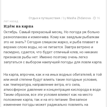
Отдых и путешествия
/ by
Masha Zhdanova
-
16
лет назад
Идём на карпа
Октябрь. Самый прекрасный месяц. Но погода уж больно
разнопланова и изменчива. Кому как заядлым рыбалкам
это не знать? Сегодня слишком жарко, и рыба плавает в
верхних слоях воды, но не питается. Завтра ветрено и
пасмурно, сдается, что будет отличный клев, но никаких
признаков рыбы нет. Именно поэтому очень легко
запутаться с выбором наилучшей погоды для ловли карпа.
На карпа, впрочем, как и на иных водных обитателей, в той
или иной степени будут влиять такие погодные условия,
как температура, направление ветра, его сила,
атмосферное давление и концентрация кислорода в воде.
Таким образом, все эти условия влияют как на место
положение карпа, так и на его питание. Внезапное
изменение погоды может радикально повлиять на