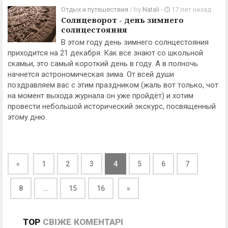
Отдых и путешествия
/ by
Natali
-
17 лет назад
Солнцеворот - день зимнего
солнцестояния
В этом году день зимнего солнцестояния
приходится на 21 декабря. Как все знают со школьной
скамьи, это самый короткий день в году. А в полночь
начнется астрономическая зима. От всей души
поздравляем вас с этим праздником (жаль вот только, чот
на момент выхода журнала он уже пройдёт) и хотим
провести небольшой исторический экскурс, посвященный
этому дню.
«
1
2
3
4
5
6
7
8
...
15
16
»
TOP
СВІЖЕ
КОМЕНТАРІ