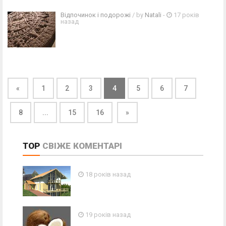
Відпочинок і подорожі
/ by
Natali
-
17 років
назад
«
1
2
3
4
5
6
7
8
...
15
16
»
TOP
СВІЖЕ
КОМЕНТАРІ
18 років назад
19 років назад