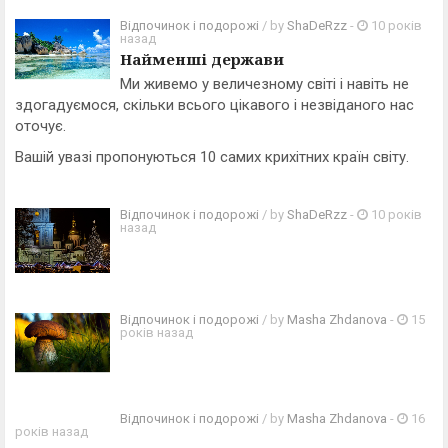
Відпочинок і подорожі
/ by
ShaDeRzz
-
10 років
назад
Найменші держави
Ми живемо у величезному світі і навіть не
здогадуємося, скільки всього цікавого і незвіданого нас
оточує.
Вашій увазі пропонуються 10 самих крихітних країн світу.
Відпочинок і подорожі
/ by
ShaDeRzz
-
10 років
назад
Відпочинок і подорожі
/ by
Masha Zhdanova
-
15
років назад
Відпочинок і подорожі
/ by
Masha Zhdanova
-
16
років назад