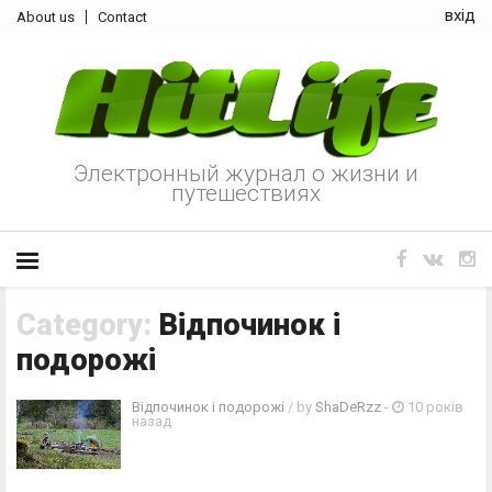
вхід
About us
Contact
Электронный журнал о жизни и
путешествиях
Category:
Відпочинок і
подорожі
Відпочинок і подорожі
/ by
ShaDeRzz
-
10 років
назад