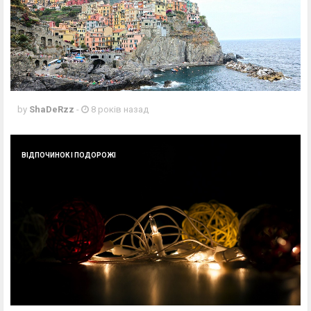
by
ShaDeRzz
-
8 років назад
ВІДПОЧИНОК І ПОДОРОЖІ