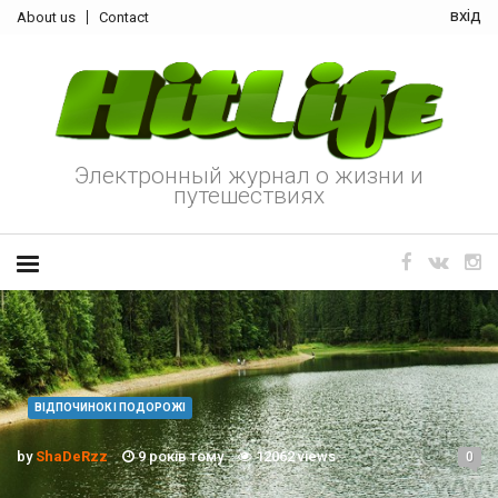
вхід
About us
Contact
Электронный журнал о жизни и
путешествиях
ВІДПОЧИНОК І ПОДОРОЖІ
by
ShaDeRzz
9 років тому
12062 views
0