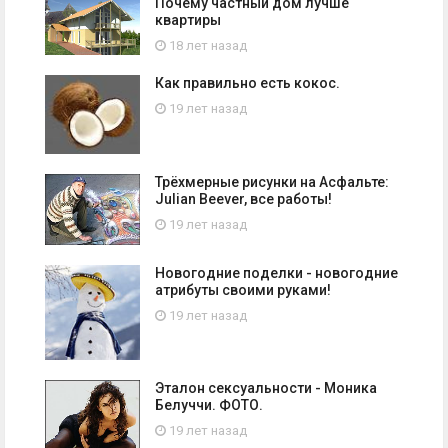
Почему частный дом лучше
квартиры
18 лет назад
Как правильно есть кокос.
19 лет назад
Трёхмерные рисунки на Асфальте:
Julian Beever, все работы!
19 лет назад
Новогодние поделки - новогодние
атрибуты своими руками!
19 лет назад
Эталон сексуальности - Моника
Белуччи. ФОТО.
19 лет назад