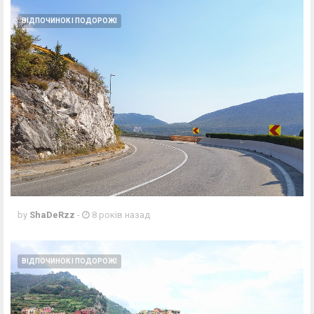
ВІДПОЧИНОК І ПОДОРОЖІ
by
ShaDeRzz
-
8 років назад
ВІДПОЧИНОК І ПОДОРОЖІ