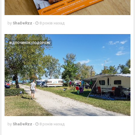
by
ShaDeRzz
-
8 років назад
ВІДПОЧИНОК І ПОДОРОЖІ
by
ShaDeRzz
-
8 років назад