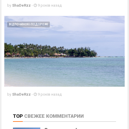
by
ShaDeRzz
-
9 років назад
ВІДПОЧИНОК І ПОДОРОЖІ
by
ShaDeRzz
-
9 років назад
TOP
СВЕЖЕЕ
КОММЕНТАРИИ