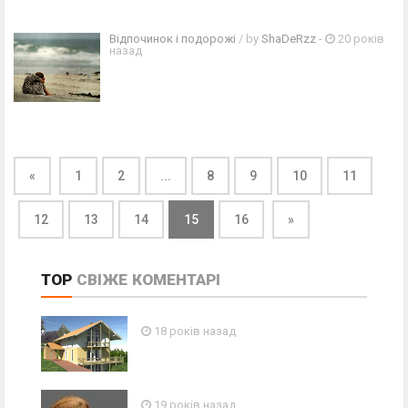
Відпочинок і подорожі
/ by
ShaDeRzz
-
20 років
назад
«
1
2
...
8
9
10
11
12
13
14
15
16
»
TOP
СВІЖЕ
КОМЕНТАРІ
18 років назад
19 років назад