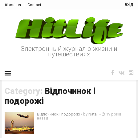
вхід
About us
Contact
Электронный журнал о жизни и
путешествиях
Category:
Відпочинок і
подорожі
Відпочинок і подорожі
/ by
Natali
-
19 років
назад