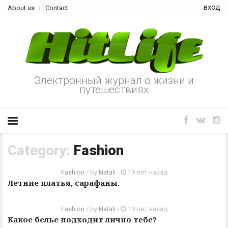
вход
About us
Contact
Электронный журнал о жизни и
путешествиях
Category:
Fashion
Fashion
/ by
Natali
-
19 лет назад
Летние платья, сарафаны.
Fashion
/ by
Natali
-
19 лет назад
Какое белье подходит лично тебе?