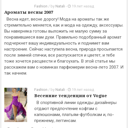
Fashion
/ by
Natali
-
19 лет назад
Ароматы весны 2007
Весна идет, весне дорогу! Мода на ароматы так же
стремительно меняется, как и мода на одежду, аксессуары.
Вы наверняка готовы выложить не малую сумму за
понравившиеся вам духи. Правильно подобранный аромат
подчеркнет вашу индивидуальность и поднимет вам
настроение. Сейчас наступила весна, природа просыпается
после зимней спячки, все распускается и цветет, и тебе
тоже хочется расцвести и благоухать. В этой статье мы
расскажем вам о новинках парфюмерии весна-лето 2007. И
так начнем.
Fashion
/ by
Natali
-
19 лет назад
Весенние тенденции от Vogue
В спортивной линии одежды дизайнеры
отдают предпочтение кофтам с
капюшонами, платьям-футболкам и, по-
прежнему, леггинсам.