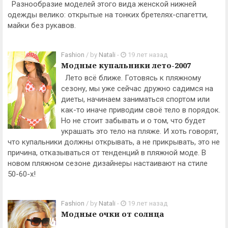
Разнообразие моделей этого вида женской нижней
одежды велико: открытые на тонких бретелях-спагетти,
майки без рукавов.
Fashion
/ by
Natali
-
19 лет назад
Модные купальники лето-2007
Лето всё ближе. Готовясь к пляжному
сезону, мы уже сейчас дружно садимся на
диеты, начинаем заниматься спортом или
как-то иначе приводим своё тело в порядок.
Но не стоит забывать и о том, что будет
украшать это тело на пляже. И хоть говорят,
что купальники должны открывать, а не прикрывать, это не
причина, отказываться от тенденций в пляжной моде. В
новом пляжном сезоне дизайнеры настаивают на стиле
50-60-х!
Fashion
/ by
Natali
-
19 лет назад
Модные очки от солнца