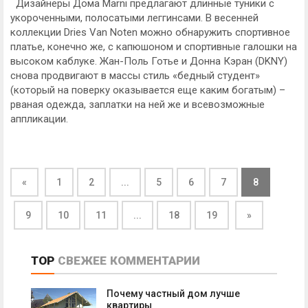
Дизайнеры Дома Marni предлагают длинные туники с
укороченными, полосатыми леггинсами. В весенней
коллекции Dries Van Noten можно обнаружить спортивное
платье, конечно же, с капюшоном и спортивные галошки на
высоком каблуке. Жан-Поль Готье и Донна Кэран (DKNY)
снова продвигают в массы стиль «бедный студент»
(который на поверку оказывается еще каким богатым) –
рваная одежда, заплатки на ней же и всевозможные
аппликации.
«
1
2
...
5
6
7
8
9
10
11
...
18
19
»
TOP
СВЕЖЕЕ
КОММЕНТАРИИ
Почему частный дом лучше
квартиры