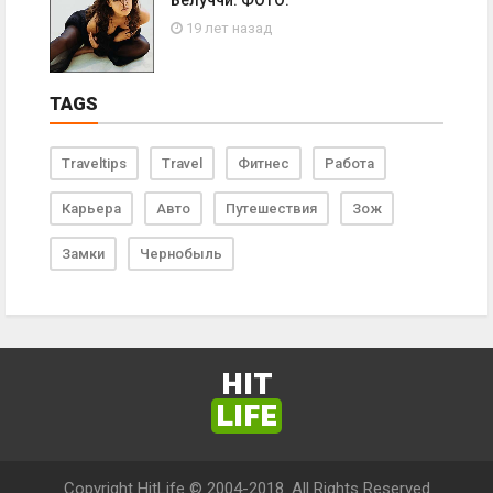
Белуччи. ФОТО.
19 лет назад
TAGS
Traveltips
Travel
Фитнес
Работа
Карьера
Авто
Путешествия
Зож
Замки
Чернобыль
HIT
LIFE
Copyright HitLife © 2004-2018. All Rights Reserved