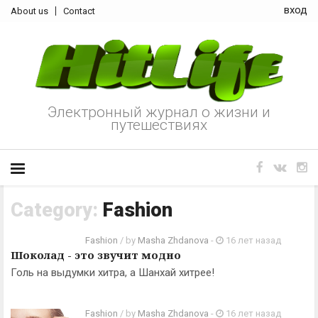
вход
About us
Contact
Электронный журнал о жизни и
путешествиях
Category:
Fashion
Fashion
/ by
Masha Zhdanova
-
16 лет назад
Шоколад - это звучит модно
Голь на выдумки хитра, а Шанхай хитрее!
Fashion
/ by
Masha Zhdanova
-
16 лет назад