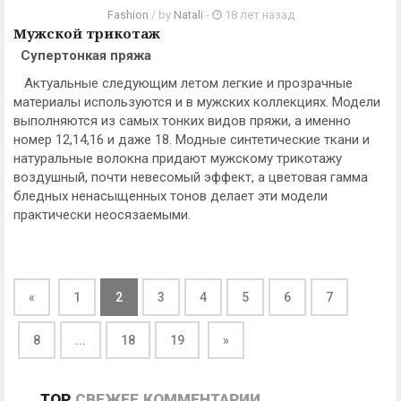
Fashion
/ by
Natali
-
18 лет назад
Мужской трикотаж
Супертонкая пряжа
Актуальные следующим летом легкие и прозрачные
материалы используются и в мужских коллекциях. Модели
выполняются из самых тонких видов пряжи, а именно
номер 12,14,16 и даже 18. Модные синтетические ткани и
натуральные волокна придают мужскому трикотажу
воздушный, почти невесомый эффект, а цветовая гамма
бледных ненасыщенных тонов делает эти модели
практически неосязаемыми.
«
1
2
3
4
5
6
7
8
...
18
19
»
TOP
СВЕЖЕЕ
КОММЕНТАРИИ