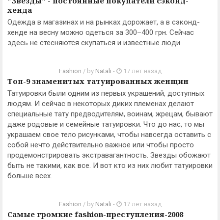
"Звезды" - постоянные покупатели сэконд-
хенда
Одежда в магазинах и на рынках дорожает, а в сэконд-
хенде на весну можно одеться за 300–400 грн. Сейчас
здесь не стесняются скупаться и известные люди
Fashion
/ by
Natali
-
17 лет назад
Топ-9 знаменитых татуированных женщин
Татуировки были одним из первых украшений, доступных
людям. И сейчас в некоторых диких племенах делают
специальные тату предводителям, воинам, жрецам, бывают
даже родовые и семейные татуировки. Что до нас, то мы
украшаем свое тело рисунками, чтобы навсегда оставить с
собой нечто действительно важное или чтобы просто
продемонстрировать экстравагантность. Звезды обожают
быть не такими, как все. И вот кто из них любит татуировки
больше всех.
Fashion
/ by
Natali
-
17 лет назад
Самые громкие fashion-преступления-2008