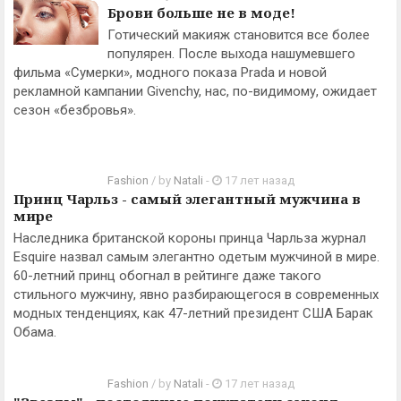
Брови больше не в моде!
Готический макияж становится все более
популярен. После выхода нашумевшего
фильма «Сумерки», модного показа Prada и новой
рекламной кампании Givenchy, нас, по-видимому, ожидает
сезон «безбровья».
Fashion
/ by
Natali
-
17 лет назад
Принц Чарльз - самый элегантный мужчина в
мире
Наследника британской короны принца Чарльза журнал
Esquire назвал самым элегантно одетым мужчиной в мире.
60-летний принц обогнал в рейтинге даже такого
стильного мужчину, явно разбирающегося в современных
модных тенденциях, как 47-летний президент США Барак
Обама.
Fashion
/ by
Natali
-
17 лет назад