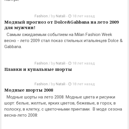
Fashion
/ by
Natali
-
18 лет назад
Модный прогноз от Dolce&Gabbana на лето 2009
для мужчин!
Самым ожидаемым событием на Milan Fashion Week
весно - лето 2009 стал показ стильных итальянцев Dolce &
Gabbana.
Fashion
/ by
Natali
-
18 лет назад
Плавки и купальные шорты
Fashion
/ by
Natali
-
18 лет назад
Модные шорты 2008
Модные шорты на лето 2008. Модные цвета и рисунки
шорт: белые, желтые, ярких цветов, бежевые, в горох, в
полоску, в клетку, с цветочными принтами. В моде сезона
весна-лето 2008: