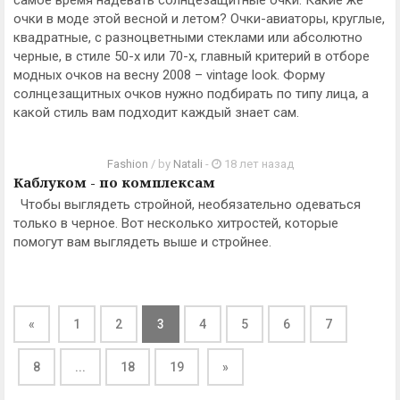
самое время надевать солнцезащитные очки. Какие же
очки в моде этой весной и летом? Очки-авиаторы, круглые,
квадратные, с разноцветными стеклами или абсолютно
черные, в стиле 50-х или 70-х, главный критерий в отборе
модных очков на весну 2008 – vintage look. Форму
солнцезащитных очков нужно подбирать по типу лица, а
какой стиль вам подходит каждый знает сам.
Fashion
/ by
Natali
-
18 лет назад
Каблуком - по комплексам
Чтобы выглядеть стройной, необязательно одеваться
только в черное. Вот несколько хитростей, которые
помогут вам выглядеть выше и стройнее.
«
1
2
3
4
5
6
7
8
...
18
19
»