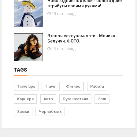
Новогодние поделки - новогодние
атрибуты своими руками!
19 лет назад
Эталон сексуальности - Моника
Белуччи. ФОТО.
19 лет назад
TAGS
Traveltips
Travel
Фитнес
Работа
Карьера
Авто
Путешествия
Зож
Замки
Чернобыль