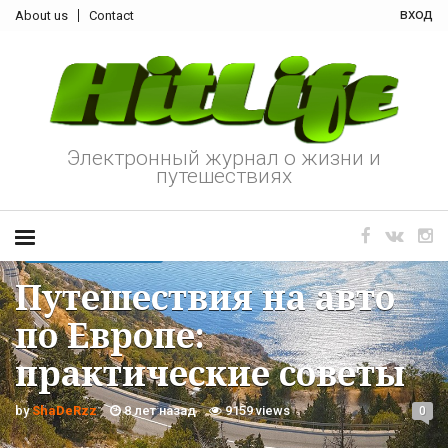
вход
About us
Contact
Электронный журнал о жизни и
путешествиях
ОТДЫХ И ПУТЕШЕСТВИЯ
Путешествия на авто
по Европе:
практические советы
by
ShaDeRzz
8 лет назад
9159 views
0