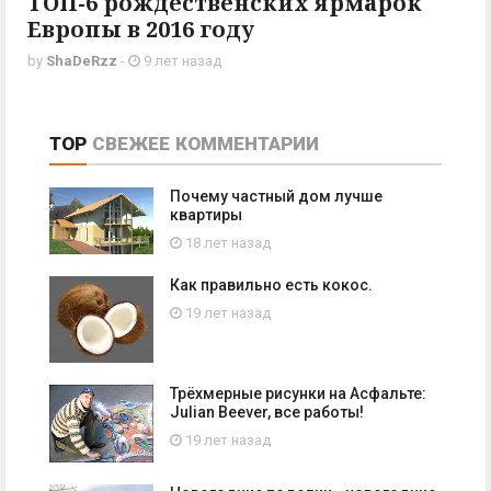
ТОП-6 рождественских ярмарок
Европы в 2016 году
by
ShaDeRzz
-
9 лет назад
TOP
СВЕЖЕЕ
КОММЕНТАРИИ
Почему частный дом лучше
квартиры
18 лет назад
Как правильно есть кокос.
19 лет назад
Трёхмерные рисунки на Асфальте:
Julian Beever, все работы!
19 лет назад