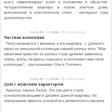
всего символизирует успех и положение в обществе.
Четырехэтажная квартира в новом элитном доме,
выполненная в классическом стиле, - наглядное тому
доказательство.
Home Art
/ by
Natali
-
19 лет назад
Частная коллекция
Театр начинается с вешалки, а эта квартира - с длинного
панно из уникальной коллекции камней разных эпох. "Мои
заказчики привозят из разных стран древние аммониты,
опалы, агаты, лазуриты, кальциты и пополняют ими свою
коллекцию", - рассказывает Ольга Ступенко.
Home Art
/ by
Natali
-
19 лет назад
Дом с мужским характером
Красное, черное, белое. Эти три цвета стали
основополагающими в дизайне данной квартиры. Их
чередование явилось основой его ритмического рисунка.