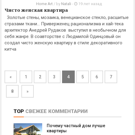
Home Art
/ by
Natali
-
19 лет назад
Чисто женская квартира
Золотые стены, мозаика, венецианское стекло, расшитые
стразами ткани… Приверженец рационализма и хай-тека
архитектор Анедрей Рудаков выступил в необычном для
себя жанре. В соавторстве с Людмилой Одинцовый он
создал чисто женскую квартиру в стиле декоративного
китча
«
1
2
3
4
5
6
7
8
»
TOP
СВЕЖЕЕ
КОММЕНТАРИИ
Почему частный дом лучше
квартиры