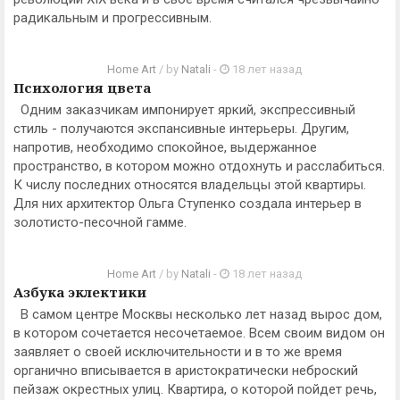
радикальным и прогрессивным.
Home Art
/ by
Natali
-
18 лет назад
Психология цвета
Одним заказчикам импонирует яркий, экспрессивный
стиль - получаются экспансивные интерьеры. Другим,
напротив, необходимо спокойное, выдержанное
пространство, в котором можно отдохнуть и расслабиться.
К числу последних относятся владельцы этой квартиры.
Для них архитектор Ольга Ступенко создала интерьер в
золотисто-песочной гамме.
Home Art
/ by
Natali
-
18 лет назад
Азбука эклектики
В самом центре Москвы несколько лет назад вырос дом,
в котором сочетается несочетаемое. Всем своим видом он
заявляет о своей исключительности и в то же время
органично вписывается в аристократически неброский
пейзаж окрестных улиц. Квартира, о которой пойдет речь,