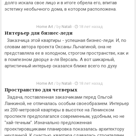
долго искала свое лицо и в итоге обрела его, впитав
эстетику необычного дома, в котором расположена.
Home Art
/ by
Natali
-
18 лет назад
Интерьер для бизнес-леди
Заказчица этой квартиры - успешная бизнес-леди. И, по
словам автора проекта Оксаны Лычагиной, она не
представляла ее в холодном, строгом пространстве, как и
в помпезном дворце а-ля Версаль. А вот шикарный,
артистичный интерьер оказался ближе всего по духу
Home Art
/ by
Natali
-
18 лет назад
Пространство для четверых
Задача, поставленная заказчиками перед Ольгой
Ланкиной, не отличалась особым своеобразием. Интерьер
их 200-метровой квартиры в высотке на Ленинском
проспекте предполагался современным, удобным, но не
"хай-течным". Изначально предложенная
проектировщиками планировка показалась архитектору
неудачной. К счастью, квартира сдавалась строителями