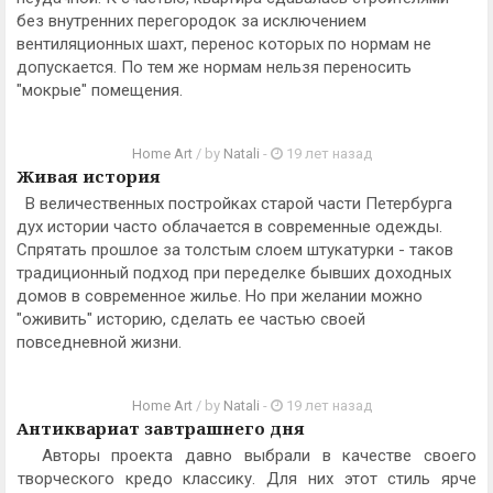
без внутренних перегородок за исключением
вентиляционных шахт, перенос которых по нормам не
допускается. По тем же нормам нельзя переносить
"мокрые" помещения.
Home Art
/ by
Natali
-
19 лет назад
Живая история
В величественных постройках старой части Петербурга
дух истории часто облачается в современные одежды.
Спрятать прошлое за толстым слоем штукатурки - таков
традиционный подход при переделке бывших доходных
домов в современное жилье. Но при желании можно
"оживить" историю, сделать ее частью своей
повседневной жизни.
Home Art
/ by
Natali
-
19 лет назад
Антиквариат завтрашнего дня
Авторы проекта давно выбрали в качестве своего
творческого кредо классику. Для них этот стиль ярче