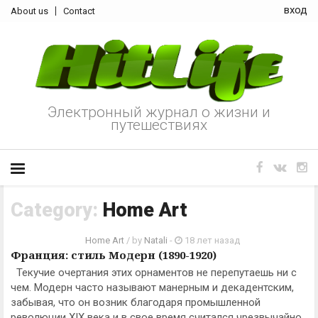
вход
About us
Contact
Электронный журнал о жизни и
путешествиях
Category:
Home Art
Home Art
/ by
Natali
-
18 лет назад
Франция: стиль Модерн (1890-1920)
Текучие очертания этих орнаментов не перепутаешь ни с
чем. Модерн часто называют манерным и декадентским,
забывая, что он возник благодаря промышленной
революции XIX века и в свое время считался чрезвычайно