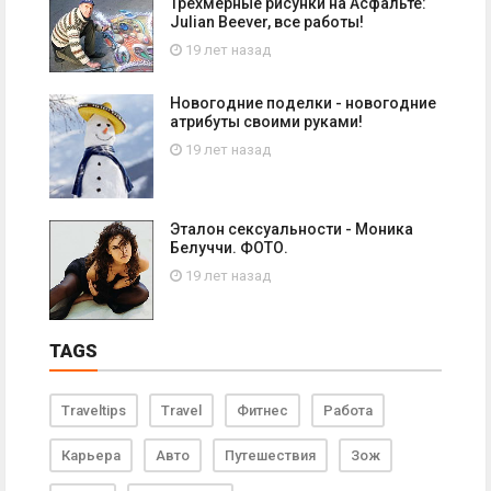
Трёхмерные рисунки на Асфальте:
Julian Beever, все работы!
19 лет назад
Новогодние поделки - новогодние
атрибуты своими руками!
19 лет назад
Эталон сексуальности - Моника
Белуччи. ФОТО.
19 лет назад
TAGS
Traveltips
Travel
Фитнес
Работа
Карьера
Авто
Путешествия
Зож