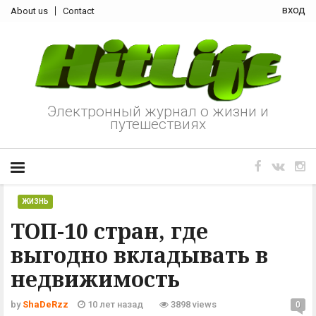
вход
About us
Contact
Электронный журнал о жизни и
путешествиях
ЖИЗНЬ
ТОП-10 стран, где
выгодно вкладывать в
недвижимость
by
ShaDeRzz
10 лет назад
3898 views
0