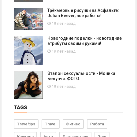
Трёхмерные рисунки на Асфальте:
Julian Beever, все работы!
19 лет назад
Новогодние поделки - новогодние
атрибуты своими руками!
19 лет назад
Эталон сексуальности - Моника
Белуччи. ФОТО.
19 лет назад
TAGS
Traveltips
Travel
Фитнес
Работа
Карьера
Авто
Путешествия
Зож