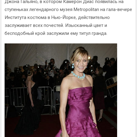
Джона Гальяно, в котором Камерон Диас появилась на
ступеньках легендарного музея Metropolitan на гала-вечере
Института костюма в Нью-Йорке, действительно
заслуживает всех почестей. Изысканный цвет и
бесподобный крой заслужили ему титул гранда.