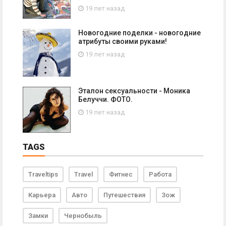
19 лет назад
Новогодние поделки - новогодние
атрибуты своими руками!
19 лет назад
Эталон сексуальности - Моника
Белуччи. ФОТО.
19 лет назад
TAGS
Traveltips
Travel
Фитнес
Работа
Карьера
Авто
Путешествия
Зож
Замки
Чернобыль