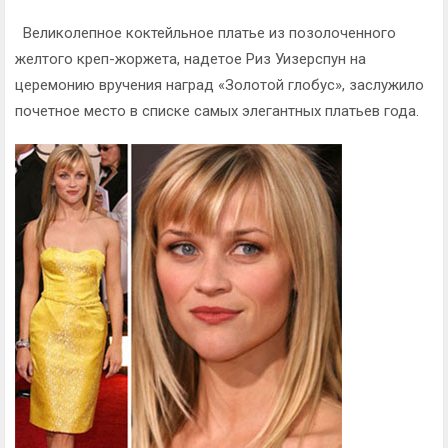
Великолепное коктейльное платье из позолоченного
желтого креп-жоржета, надетое Риз Уизерспун на
церемонию вручения наград «Золотой глобус», заслужило
почетное место в списке самых элегантных платьев года.