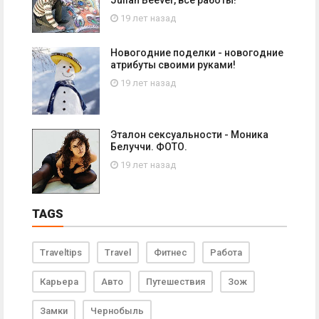
19 лет назад
Новогодние поделки - новогодние
атрибуты своими руками!
19 лет назад
Эталон сексуальности - Моника
Белуччи. ФОТО.
19 лет назад
TAGS
Traveltips
Travel
Фитнес
Работа
Карьера
Авто
Путешествия
Зож
Замки
Чернобыль