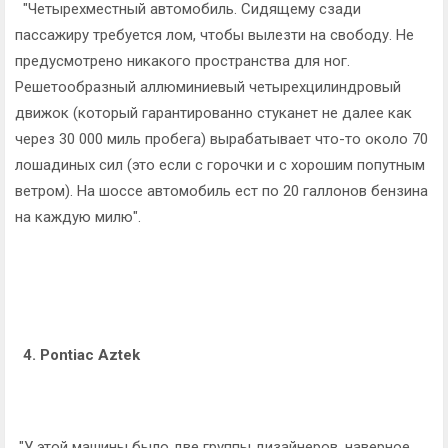
"Четырехместный автомобиль. Сидящему сзади
пассажиру требуется лом, чтобы вылезти на свободу. Не
предусмотрено никакого пространства для ног.
Решетообразный аллюминиевый четырехцилиндровый
движок (который гарантированно стуканет не далее как
через 30 000 миль пробега) вырабатывает что-то около 70
лошадиных сил (это если с горочки и с хорошим попутным
ветром). На шоссе автомобиль ест по 20 галлонов бензина
на каждую милю".
4. Pontiac Aztek
"У этой машины было две группы дизайнеров, наверное.