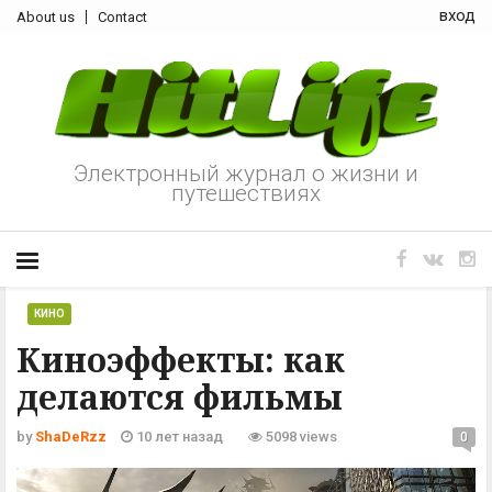
вход
About us
Contact
Электронный журнал о жизни и
путешествиях
КИНО
Киноэффекты: как
делаются фильмы
by
ShaDeRzz
10 лет назад
5098 views
0