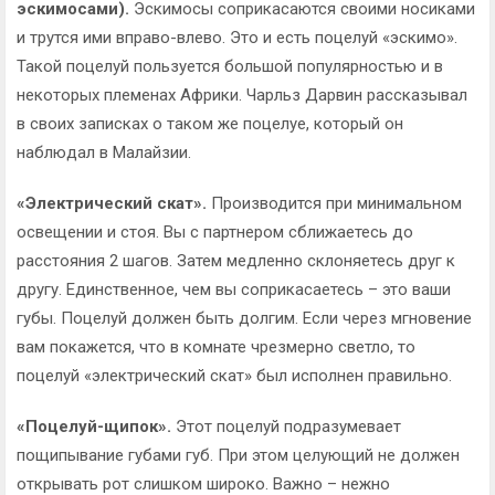
эскимосами).
Эскимосы соприкасаются своими носиками
и трутся ими вправо-влево. Это и есть поцелуй «эскимо».
Такой поцелуй пользуется большой популярностью и в
некоторых племенах Африки. Чарльз Дарвин рассказывал
в своих записках о таком же поцелуе, который он
наблюдал в Малайзии.
«Электрический скат».
Производится при минимальном
освещении и стоя. Вы с партнером сближаетесь до
расстояния 2 шагов. Затем медленно склоняетесь друг к
другу. Единственное, чем вы соприкасаетесь – это ваши
губы. Поцелуй должен быть долгим. Если через мгновение
вам покажется, что в комнате чрезмерно светло, то
поцелуй «электрический скат» был исполнен правильно.
«Поцелуй-щипок».
Этот поцелуй подразумевает
пощипывание губами губ. При этом целующий не должен
открывать рот слишком широко. Важно – нежно