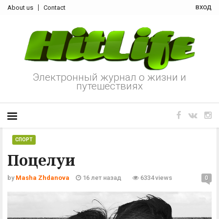
вход
About us
Contact
Электронный журнал о жизни и
путешествиях
CПОРТ
Поцелуи
by
Masha Zhdanova
16 лет назад
6334 views
0