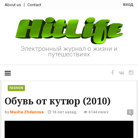
вход
About us
Contact
Электронный журнал о жизни и
путешествиях
FASHION
Обувь от кутюр (2010)
by
Masha Zhdanova
16 лет назад
6144 views
0