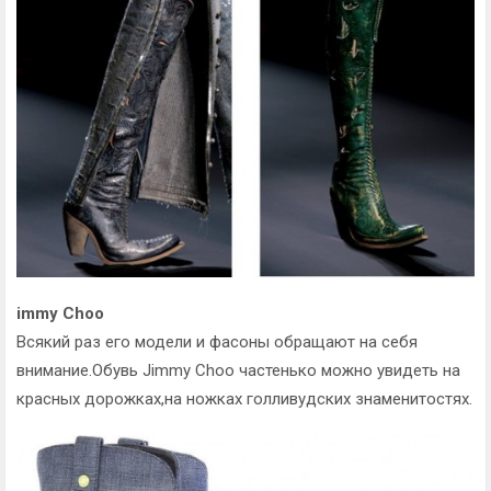
immy Choo
Всякий раз его модели и фасоны обращают на себя
внимание.Обувь Jimmy Choo частенько можно увидеть на
красных дорожках,на ножках голливудских знаменитостях.