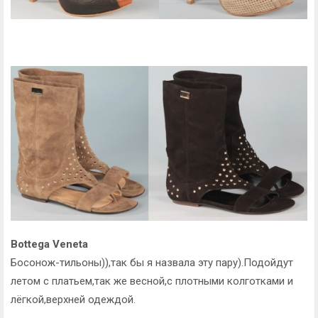
Bottega Veneta
Босонож-тильоны)),так бы я назвала эту пару).Подойдут
летом с платьем,так же весной,с плотными колготками и
лёгкой,верхней одеждой.