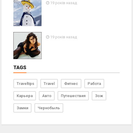
19 років назад
19 років назад
TAGS
Traveltips
Travel
Фитнес
Работа
Карьера
Авто
Путешествия
Зож
Замки
Чернобыль