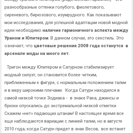
разнообразные оттенки голубого, фиолетового,
сиреневого, бирюзового, изумрудного. Как показывают
мои исследования, для успешной адаптации новой модной
идеи необходимо
наличие гармоничного аспекта между
Ураном и Юпитером
. В данном случае, это секстиль. Это
означает, что
цветовые решения 2008 года останутся в
арсенале моды на много лет.
Тригон между Юпитером и Сатурном стабилизирует
модный силуэт, он становится более четким,
приближенным к фигуре, с нормальным положением талии
и в меру широкими плечами. Когда Сатурн находился в
самой низкой точке Зодиака - в знаке Рака, джинсы и
брюки опускались до экстремальной низкой отметки.
Скажем «нет» падающих штанам! В настоящее время все
еще наблюдаются вариации с линией талии, но в августе
2010 года, когда Сатурн придет в знак Весов, все встанет