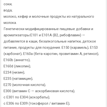
соки;
вода;
молоко, кефир и молочные продукты из натурального
молока.
Генетически модифицированные пищевые добавки и
ароматизаторы:Е101 и Е101А (В2, рибофлавин) —
добавляется в каши, безалкогольные напитки, детское
питание, продукты для похудения. Е150 (карамель); Е153
(карбонат); Е160а (бета-каротин, провитамин А, ретинол);
Е160b (аннатто);
Е160d (ликопин);
Е234 (низин);
Е235 (натамицин);
Е270 (молочная кислота);
Е300 (витамин С — аскорбиновая кислота);
с Е301 по Е304 (аскорбаты);
с Е306 по Е309 (токоферол / витамин Е);