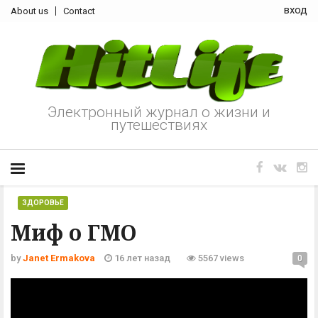
вход
About us
Contact
Электронный журнал о жизни и
путешествиях
ЗДОРОВЬЕ
Миф о ГМО
by
Janet Ermakova
16 лет назад
5567 views
0