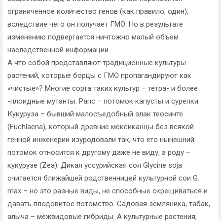
ограниченное количество генов (как правило, один),
вследствие чего он получает ГМО. Но в результате
изменению подвергается ничтожно малый объем
наследственной информации.
А что собой представляют традиционные культуры
растений, которые борцы с ГМО пропагандируют как
«чистые»? Многие сорта таких культур – тетра- и более
-плоидные мутанты. Рапс – потомок капусты и сурепки.
Кукуруза – бывший малосъедобный злак теосинте
(Euchlaena), который древние мексиканцы без всякой
генной инженерии изуродовали так, что его нынешний
потомок относится к другому даже не виду, а роду –
кукурузе (Zea). Дикая уссурийская соя Glycine soja
считается ближайшей родственницей культурной сои G.
max – но это разные виды, не способные скрещиваться и
давать плодовитое потомство. Садовая земляника, табак,
алыча – межвидовые гибриды. А культурные растения,