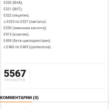
Е320 (ВНА);
Е321 (ВНТ);
Е322 (лецитин);
с Е325 по Е327 (лактаты);
Е330 (лимонная кислота);
Е415 (ксантин);
Е459 (бета-циклодекстрин);
с Е460 по Е469 (целлюлоза).
5567
ПРОСМОТРОВ
КОММЕНТАРИИ
(0)