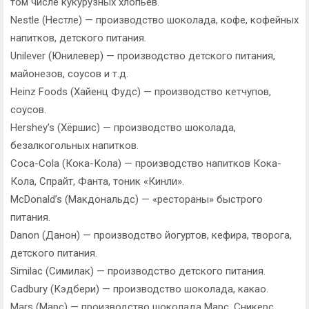
том числе кукурузных хлопьев.
Nestle (Нестле) — производство шоколада, кофе, кофейных
напитков, детского питания.
Unilever (Юнилевер) — производство детского питания,
майонезов, соусов и т.д.
Heinz Foods (Хайенц Фудс) — производство кетчупов,
соусов.
Hershey’s (Хёршис) — производство шоколада,
безалкогольных напитков.
Coca-Cola (Кока-Кола) — производство напитков Кока-
Кола, Спрайт, Фанта, тоник «Кинли».
McDonald’s (Макдональдс) — «рестораны» быстрого
питания.
Danon (Данон) — производство йогуртов, кефира, творога,
детского питания.
Similac (Симилак) — производство детского питания.
Cadbury (Кэдбери) — производство шоколада, какао.
Mars (Марс) — производство шоколада Марс, Сникерс,