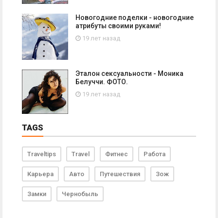
Новогодние поделки - новогодние
атрибуты своими руками!
19 лет назад
Эталон сексуальности - Моника
Белуччи. ФОТО.
19 лет назад
TAGS
Traveltips
Travel
Фитнес
Работа
Карьера
Авто
Путешествия
Зож
Замки
Чернобыль