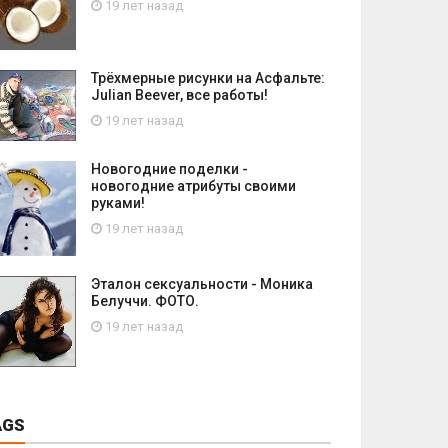
19 лет назад
Трёхмерные рисунки на Асфальте:
Julian Beever, все работы!
19 лет назад
Новогодние поделки -
новогодние атрибуты своими
руками!
19 лет назад
Эталон сексуальности - Моника
Белуччи. ФОТО.
19 лет назад
AGS