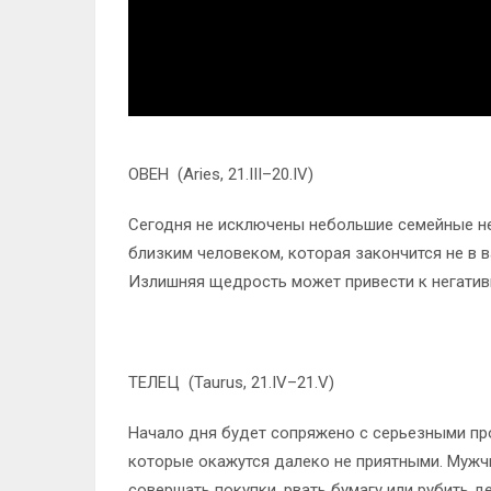
ОВЕН (Aries, 21.III–20.IV)
Сегодня не исключены небольшие семейные не
близким человеком, которая закончится не в в
Излишняя щедрость может привести к негати
ТЕЛЕЦ (Taurus, 21.IV–21.V)
Начало дня будет сопряжено с серьезными пр
которые окажутся далеко не приятными. Мужч
совершать покупки, рвать бумагу или рубить 