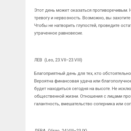
Этот день может оказаться противоречивым. 
тревогу и нервозность. Возможно, вы захотите
Чтобы не натворить глупостей, проведите ост
утраченное равновесие.
ЛЕВ (Leo, 23.VII–23.VIII)
Благоприятный день для тех, кто обстоятельно
Вероятна финансовая удача или благополучно
будет находиться сегодня на высоте. Не искл
общественной жизни. Отношения с лицами про
галантность, вмешательство соперника или соп
ДЕВА (Virgo, 24.VIII–23.IX)