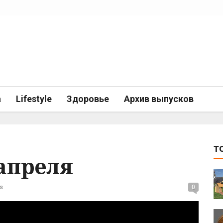
а
Lifestyle
Здоровье
Архив выпусков
T
 апреля
s
0