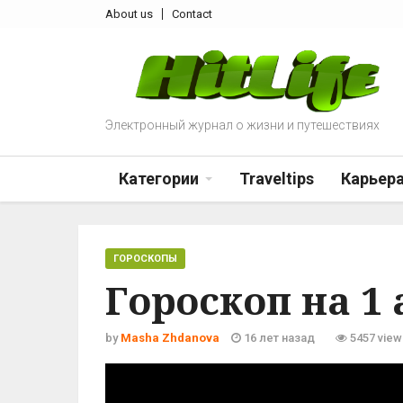
About us
Contact
Электронный журнал о жизни и путешествиях
Категории
Traveltips
Карьер
ГОРОСКОПЫ
Гороскоп на 1
by
Masha Zhdanova
16 лет назад
5457 view