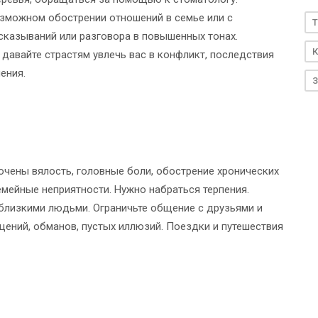
можном обострении отношений в семье или с
T
ысказываний или разговора в повышенных тонах.
К
е давайте страстям увлечь вас в конфликт, последствия
ения.
З
ючены вялость, головные боли, обострение хронических
емейные неприятности. Нужно набраться терпения.
 близкими людьми. Ограничьте общение с друзьями и
ений, обманов, пустых иллюзий. Поездки и путешествия