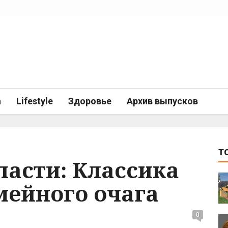
а
Lifestyle
Здоровье
Архив выпусков
T
ласти: Классика
мейного очага
0