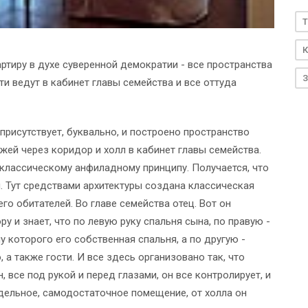
T
К
тиру в духе суверенной демократии - все пространства
З
и ведут в кабинет главы семейства и все оттуда
присутствует, буквально, и построено пространство
ожей через коридор и холл в кабинет главы семейства.
классическому анфиладному принципу. Получается, что
й. Тут средствами архитектуры создана классическая
го обитателей. Во главе семейства отец. Вот он
у и знает, что по левую руку спальня сына, по правую -
у которого его собственная спальня, а по другую -
 а также гости. И все здесь организовано так, что
н, все под рукой и перед глазами, он все контролирует, и
тдельное, самодостаточное помещение, от холла он