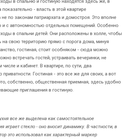
входы в спальню и гостиную находятся здесь же, в
 показательно - власть в этой квартире
 не по законам патриархата и домостроя. Это вполне
но и с автономностью отдельных помещений. Особенно
входы в спальни детей. Они расположены в холле, чтобы
ь на свою территорию прямо с порога дома, минуя
анство, гостиная, стоит особняком - сюда можно
можно встречать гостей, устраивать вечеринки, не
числе и кабинет. В квартире, по сути, два
приватности. Гостиная - это все же для своих, а вот
это, собственно, общественная приемная, здесь удобно
евающие приглашения в гостиную.
кухня все же выделена как самостоятельное
 играет стекло - оно вносит динамику. В частности, в
втор это использовал как характерный маркер