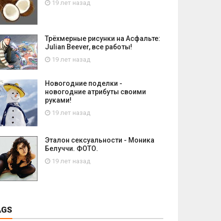
19 лет назад
Трёхмерные рисунки на Асфальте:
Julian Beever, все работы!
19 лет назад
Новогодние поделки -
новогодние атрибуты своими
руками!
19 лет назад
Эталон сексуальности - Моника
Белуччи. ФОТО.
19 лет назад
AGS