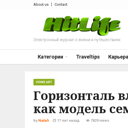
About us
Contact
Электронный журнал о жизни и путешествиях
Категории
Traveltips
Карьер
HOME ART
Горизонталь в
как модель се
by
Natali
17 лет назад
7829 views