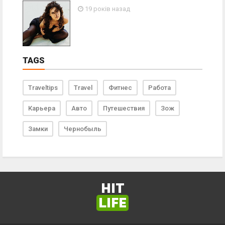
19 років назад
TAGS
Traveltips
Travel
Фитнес
Работа
Карьера
Авто
Путешествия
Зож
Замки
Чернобыль
HIT
LIFE