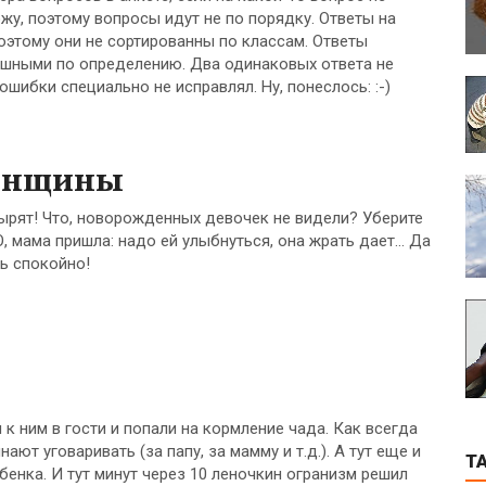
жу, поэтому вопросы идут не по порядку. Ответы на
оэтому они не сортированны по классам. Ответы
мешными по определению. Два одинаковых ответа не
шибки специально не исправлял. Ну, понеслось: :-)
женщины
зырят! Что, новорожденных девочек не видели? Уберите
О, мама пришла: надо ей улыбнуться, она жрать дает... Да
ть спокойно!
 ним в гости и попали на кормление чада. Как всегда
ют уговаривать (за папу, за мамму и т.д.). А тут еще и
T
енка. И тут минут через 10 леночкин огранизм решил