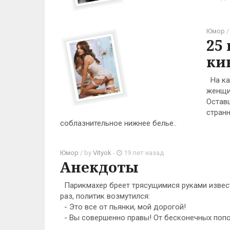
Юмор
/
25
ки
На ка
женщи
Остав
странн
соблазнительное нижнее белье..
Юмор
/ by
Vityok
-
19 лет назад
Анекдоты
Парикмахер бреет трясущимися руками известн
раз, политик возмутился:
- Это все от пьянки, мой дорогой!
- Вы совершенно правы! От бесконечных попо