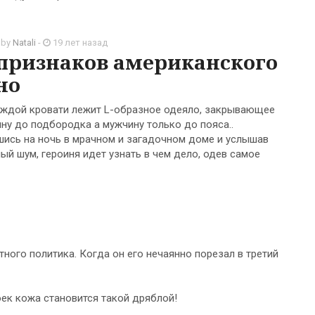
 by
Natali
-
19 лет назад
 признаков американского
но
ждой кровати лежит L-образное одеяло, закрывающее
ну до подбородка а мужчину только до пояса..
шись на ночь в мрачном и загадочном доме и услышав
ый шум, героиня идет узнать в чем дело, одев самое
ого политика. Когда он его нечаянно порезал в третий
ек кожа становится такой дряблой!