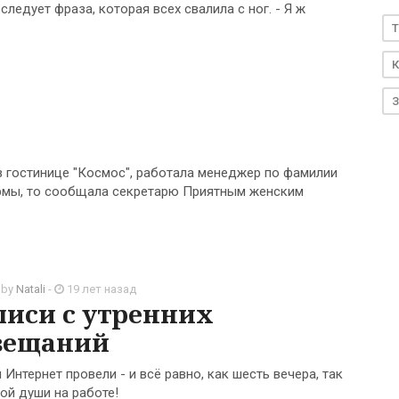
следует фраза, которая всех свалила с ног. - Я ж
T
К
З
 гостинице "Космос", работала менеджер по фамилии
ирмы, то сообщала секретарю Приятным женским
 by
Natali
-
19 лет назад
писи с утренних
вещаний
Интернет провели - и всё равно, как шесть вечера, так
ой души на работе!