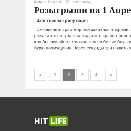
Юмор
/ by
Natali
-
19 лет назад
Розыгрыши на 1 Апр
Запятнанная репутация
Смешивается раствор аммиака (нашатырный спи
результате получается жидкость красно-розово
как бы случайно стряхивается на белые блузк
бурю возмущения. Через секунды три нашатырн
«
1
2
3
4
»
HIT
LIFE