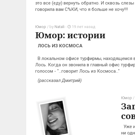
это все (еду) вернуть обратно. И сквозь слезы 
говорила вам С%КИ, что я больше не хочу!!!
Юмор
/ by
Natali
-
19 лет назад
Юмор: истории
ЛОСЬ ИЗ КОСМОСА
В локальном офисе турфирмы, находящемся в
Лось. Когда он звонила в главный офис турф
голосом - "...говорит Лось из Космоса..."
(рассказал Дмитрий)
Юмор
/
За
со
Уже и 
ни одн