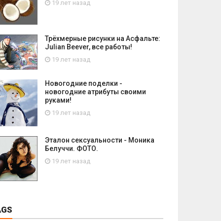
19 лет назад
Трёхмерные рисунки на Асфальте:
Julian Beever, все работы!
19 лет назад
Новогодние поделки -
новогодние атрибуты своими
руками!
19 лет назад
Эталон сексуальности - Моника
Белуччи. ФОТО.
19 лет назад
AGS