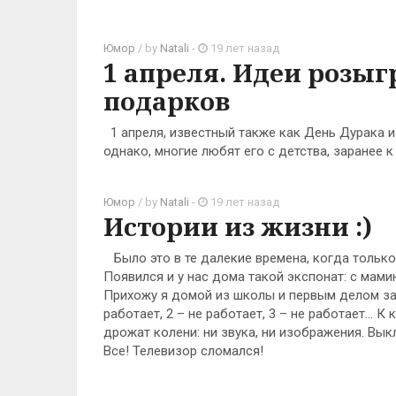
Юмор
/ by
Natali
-
19 лет назад
1 апреля. Идеи розы
подарков
1 апреля, известный также как День Дурака 
однако, многие любят его с детства, заранее 
Юмор
/ by
Natali
-
19 лет назад
Истории из жизни :)
Было это в те далекие времена, когда тольк
Появился и у нас дома такой экспонат: с мам
Прихожу я домой из школы и первым делом за т
работает, 2 – не работает, 3 – не работает… К
дрожат колени: ни звука, ни изображения. Вы
Все! Телевизор сломался!