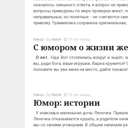
оказалось смешного ответа, я вопрос не приво
вопросы приведены по мере проверки анкет, п
неправильные, но понятные - не считаются с
привожу. Грамматика сохранена оригинальная, о
Юмор
/ by
Natali
-
19 лет назад
С юмором о жизни 
О лет.
Нда. Вот столпились вокруг и зырят, 
вы, ради бога, ваши игрушки, башка кружится! 
положите вы уже меня на место, дайте покака
Юмор
/ by
Natali
-
19 лет назад
Юмор: истории
У знакомых маленькая дочь-Леночка. Пришли к
Леночка отказывается кушать, а родители начина
мы со своими уговорами. В общем напихали реб