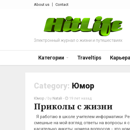
About us
Contact
Электронный журнал о жизни и путешествиях
Категории
Traveltips
Карьер
Category:
Юмор
Юмор
/ by
Natali
-
19 лет назад
Приколы с жизни
Я работаю в школе учителем информатики. Ре
смешные на мой взгляд ответы на вопросы я 
касательно анкеты: номера вопросов - это ном