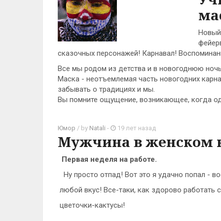
ма
Новый
фейер
сказочных персонажей! Карнавал! Воспоминание
Все мы родом из детства и в новогоднюю ночь
Маска - неотъемлемая часть новогодних карн
забывать о традициях и мы.
Вы помните ощущение, возникающее, когда о
Юмор
/ by
Natali
-
19 лет назад
Мужчина в женском 
Первая неделя на работе.
Ну просто отпад! Вот это я удачно попал - во
любой вкус! Все-таки, как здорово работать с
цветочки-кактусы!