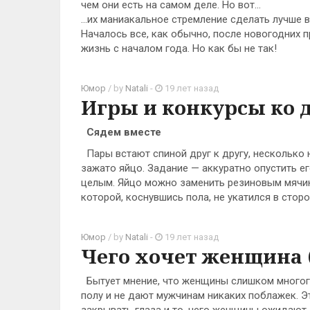
чем они есть на самом деле. Но вот…
…их маниакальное стремление сделать лучше 
Началось все, как обычно, после новогодних 
жизнь с началом года. Но как бы не так!
Юмор
/ by
Natali
-
19 лет назад
Игры и конкурсы ко 
Сядем вместе
Пары встают спиной друг к другу, несколько 
зажато яйцо. Задание — аккуратно опустить ег
целым. Яйцо можно заменить резиновым мячико
которой, коснувшись пола, не укатился в сторо
Юмор
/ by
Natali
-
19 лет назад
Чего хочет женщина
Бытует мнение, что женщины слишком многого
полу и не дают мужчинам никаких поблажек. 