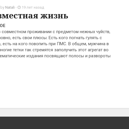
 by
Natali
-
19 лет назад
вместная жизнь
ОЕ
в совместном проживании с предметом нежных чуйств,
овно, есть свои плюсы. Есть кого погнать гулять с
о, есть на кого повопить при ПМС. В общем, мужчина в
ногие тетки так стремятся заполучить этот агрегат во
 тематические издания посвящают полосы и развороты