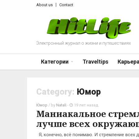
About us
Contact
Электронный журнал о жизни и путешествиях
Категории
Traveltips
Карьер
Category:
Юмор
Юмор
/ by
Natali
-
19 лет назад
Маниакальное стрем
лучше всех окружаю
Я, конечно, всё понимаю. И стремление всех д