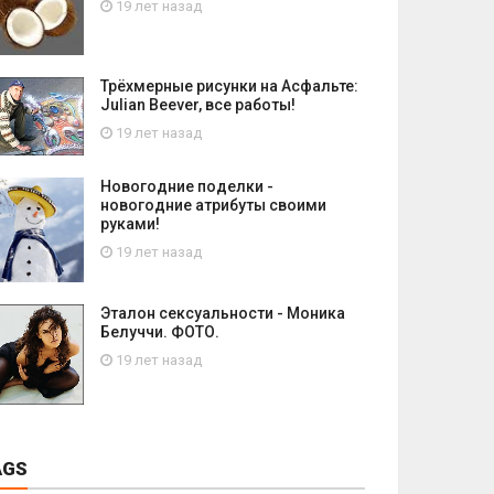
19 лет назад
Трёхмерные рисунки на Асфальте:
Julian Beever, все работы!
19 лет назад
Новогодние поделки -
новогодние атрибуты своими
руками!
19 лет назад
Эталон сексуальности - Моника
Белуччи. ФОТО.
19 лет назад
AGS