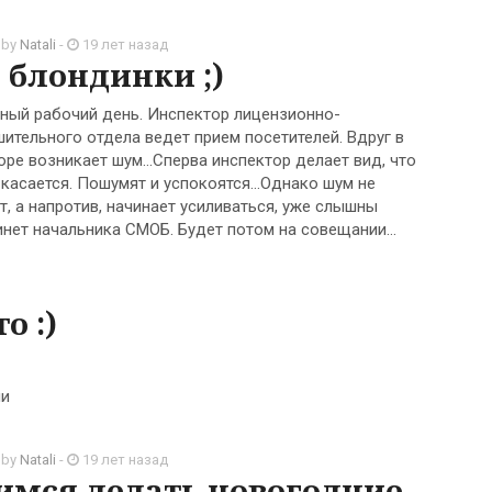
 by
Natali
-
19 лет назад
, блондинки ;)
ый рабочий день. Инспектор лицензионно-
ительного отдела ведет прием посетителей. Вдруг в
оре возникает шум…Сперва инспектор делает вид, что
 касается. Пошумят и успокоятся…Однако шум не
т, а напротив, начинает усиливаться, уже слышны
инет начальника СМОБ. Будет потом на совещании…
о :)
ли
 by
Natali
-
19 лет назад
имся делать новогодние