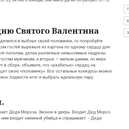
от 22 летнего юноши, они никогда не потребуют от 72
T
К
дню Святого Валентина
З
еделился в выборе своей половинки, то попробуйте
м гостей вырежьте из картона по одному сердцу для
жьте пополам, делая различные немыслимые надрезы.
гостям мужчинам, а вторые — милым дамам, по мере
ут в сборе, объявите, что «разбитых» сердец на
щет свою «половинку». Все остальные конкурсы можно
ожно подвести итог и выбрать идеальную пару.
.
ает Деда Мороза. Звонок в дверь. Входит Дед Мороз.
 ним входит наемный убийца и спрашивает: - Деда