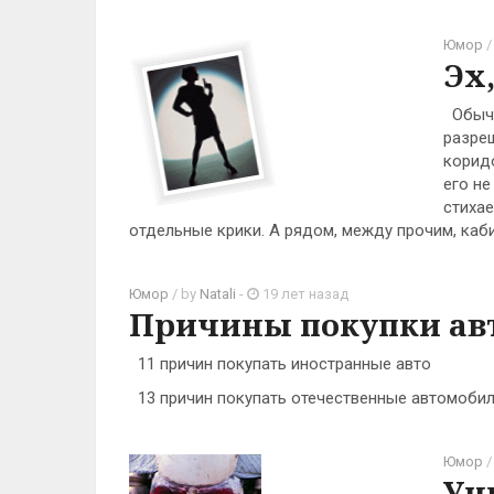
Юмор
/
Эх
Обычн
разреш
корид
его не
стихае
отдельные крики. А рядом, между прочим, каб
Юмор
/ by
Natali
-
19 лет назад
Причины покупки авт
11 причин покупать иностранные авто
13 причин покупать отечественные автомоби
Юмор
/
Уч