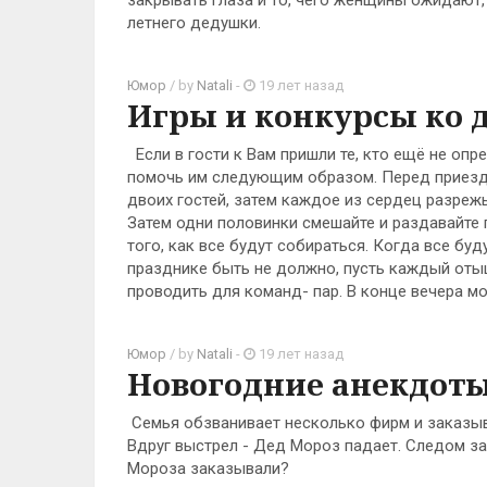
закрывать глаза и то, чего женщины ожидают, 
летнего дедушки.
Юмор
/ by
Natali
-
19 лет назад
Игры и конкурсы ко 
Если в гости к Вам пришли те, кто ещё не опр
помочь им следующим образом. Перед приездо
двоих гостей, затем каждое из сердец разре
Затем одни половинки смешайте и раздавайте 
того, как все будут собираться. Когда все буд
празднике быть не должно, пусть каждый оты
проводить для команд- пар. В конце вечера м
Юмор
/ by
Natali
-
19 лет назад
Новогодние анекдоты
Семья обзванивает несколько фирм и заказыв
Вдруг выстрел - Дед Мороз падает. Следом за
Мороза заказывали?