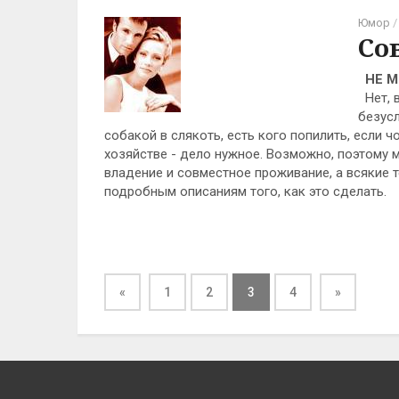
Юмор
/
Со
НЕ М
Нет, 
безусл
собакой в слякоть, есть кого попилить, если ч
хозяйстве - дело нужное. Возможно, поэтому м
владение и совместное проживание, а всякие
подробным описаниям того, как это сделать.
«
1
2
3
4
»