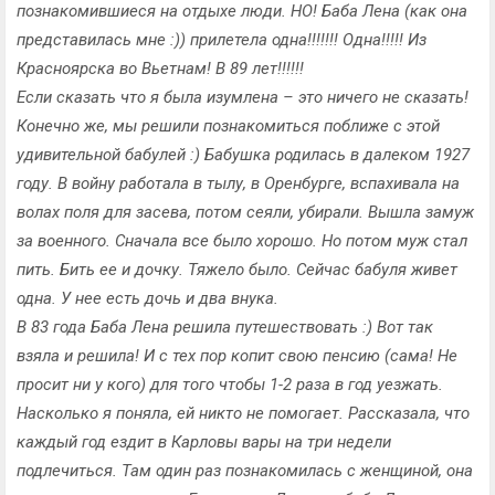
познакомившиеся на отдыхе люди. НО! Баба Лена (как она
представилась мне :)) прилетела одна!!!!!!! Одна!!!!! Из
Красноярска во Вьетнам! В 89 лет!!!!!!
Если сказать что я была изумлена – это ничего не сказать!
Конечно же, мы решили познакомиться поближе с этой
удивительной бабулей :) Бабушка родилась в далеком 1927
году. В войну работала в тылу, в Оренбурге, вспахивала на
волах поля для засева, потом сеяли, убирали. Вышла замуж
за военного. Сначала все было хорошо. Но потом муж стал
пить. Бить ее и дочку. Тяжело было. Сейчас бабуля живет
одна. У нее есть дочь и два внука.
В 83 года Баба Лена решила путешествовать :) Вот так
взяла и решила! И с тех пор копит свою пенсию (сама! Не
просит ни у кого) для того чтобы 1-2 раза в год уезжать.
Насколько я поняла, ей никто не помогает. Рассказала, что
каждый год ездит в Карловы вары на три недели
подлечиться. Там один раз познакомилась с женщиной, она