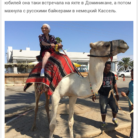
юбилей она таки встречала на яхте в Доминикане, а потом
махнула с русскими байкерами в немецкий Кассель.