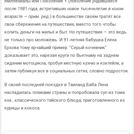
Миллениалы или Поколение Y (
поколение родившихся
после 1981 года, встретивших новое тысячелетие в юном
возрасте — прим. ред.
) в большинстве своём тратят все
свои сбережения на путешествия, вместо того чтобы
копить деньги на жильё и быт. Но путешествия — это ведь
не только про моложёжь. И 91-летняя бабушка Елена
Ерхова тому ярчайший пример. "Серый кочевник"
доказывает это, нарезая круги по Вьетнаму на заднем
сидении мотоцикла, пробуя местную кухню и коктейли, а
затем публикуя все в социальных сетях, словно подросток.
В своей последней поездке в Таиланд Баба Лена
насладилась пляжами страны и попробовала суп из тома
кха , классического тайского блюда, приготовленного из
курицы и кокоса.