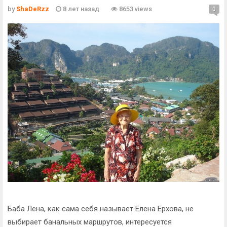
by
ShaDeRzz
8 лет назад
8653 views
0
Баба Лена, как сама себя называет Елена Ерхова, не
выбирает банальных маршрутов, интересуется