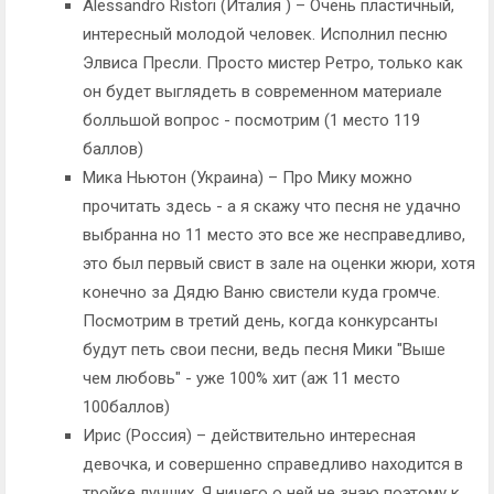
Alessandro Ristori (Италия ) – Очень пластичный,
интересный молодой человек. Исполнил песню
Элвиса Пресли. Просто мистер Ретро, только как
он будет выглядеть в современном материале
болльшой вопрос - посмотрим (1 место 119
баллов)
Мика Ньютон (Украина) – Про Мику можно
прочитать здесь - а я скажу что песня не удачно
выбранна но 11 место это все же несправедливо,
это был первый свист в зале на оценки жюри, хотя
конечно за Дядю Ваню свистели куда громче.
Посмотрим в третий день, когда конкурсанты
будут петь свои песни, ведь песня Мики "Выше
чем любовь" - уже 100% хит (аж 11 место
100баллов)
Ирис (Россия) – действительно интересная
девочка, и совершенно справедливо находится в
тройке лучших. Я ничего о ней не знаю поэтому к