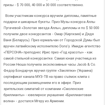
призы - $ 70 000, 40 000 и 30 000 соответственно.
Всем участникам конкурса вручили дипломы, памятные
подарки и шикарные букеты. Приз Музы конкурса Аллы
Пугачевой «Золотая звезда Аллы», дипломы и по $ 50 000
получили двое конкурсантов - Омар (Киргизия) и Дядя
Ваня (Беларусь). Приз юрмальчан от Городской Думы был
вручен латвийскому исполнителю Dons'у. Имидж-агентство
«ПЕРСОНА» преподнес Ирис приз «Год красоты» - как
самой стильной конкурсантке. Самая юная участница из
России Нюша получила эксклюзивные часы Jacob & Co.
Федор Бондарчук вручил группе «Заклёпки» (Украина)
сертификат канала МУЗ-ТВ на право съёмок клипа с
последующим размещением его в эфире. Приз
зрительских симпатий от компании «Смоленские
бриллианты» - ювелирное украшение «Бриллиантовая
волна» - достался Мгеру из Армении.