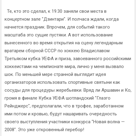
Те, кто это сделал, к 19.30 заняли свои места в
концертном зале "Дзинтари". И полчаса ждали, когда
начнется праздник. Впрочем, для событий такого
масштаба это сущие пустяки. А вот использование
вынесенного во время открытия на сцену легендарным
вратарем сборной СССР по хоккею Владиславом
Третьяком кубка УЕФА и приза, завоеванного российскими
хоккеистами на чемпионате мира, лично у меня вызвало
шок. По меньшей мере странной выглядит идея
организаторов использовать спортивные святыни как
сосуды для процедуры жеребьевки. Вряд ли Аршавин и Ко,
громя в финале Кубка УЕФА шотландский "Глазго
Рейнджерс", предполагали, что в трофее, заработанном
ими потом и кровью, будут нашаривать очередность
своего выступления участники конкурса "Новая волна —
2008". Это уже откровенный перебор!