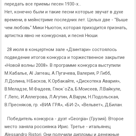
передать все приемы песен 1930-х...
Нет, конечно были и такие песни которые звучат в духе
времени, в мейнстриме последних лет. Целых две - "Выше
чем любовь" Мики Ньютон, которая приходится признать,
артистка явно не конкурсная, и песня Нюши.
28 июля в концертном зале «Дзинтари» состоялось
подведение итогов конкурса и торжественное закрытие
«Новой волны 2008». В программе конкурса выступили
М.Кабалье, Al Jarreau, А.Пугачева, Валерия, Р.Гибб,
Л.Долина, Н.Басков, К.Орбакайте, «Дискотека Авария»,
В.Меладзе, М.Фадеев, Глюк`оZа, Б.Моисеев, Л.Вайкуле,
Г.Лепс, И.Аллегрова, Л.Агутин, А.Варум, Н.Подольская,
В.Пресняков, гр. «ВИА ГРА», «БИ-2», «Вельвет», Д.Билан.
Победитель конкурса - дуэт «Georgia» (Грузия). Второе
место заняла россиянка Ирис. Третье - итальянец
Alessandro Ristori. Они получили дипломы и денежные