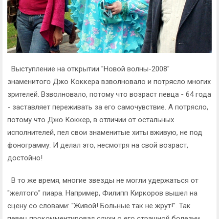
Выступление на открытии "Новой волны-2008"
знаменитого Джо Коккера взволновало и потрясло многих
зрителей. Взволновало, потому что возраст певца - 64 года
- заставляет переживать за его самочувствие. А потрясло,
потому что Джо Коккер, в отличии от остальных
исполнителей, пел свои знаменитые хиты вживую, не под
фонограмму. И делал это, несмотря на свой возраст,
достойно!
В то же время, многие звезды не могли удержаться от
"желтого" пиара. Например, Филипп Киркоров вышел на
сцену со словами: "Живой! Больные так не жрут!". Так
певец прокомментировал слухи о его страшной болезни.