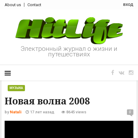
вход
About us
Contact
Электронный журнал о жизни и
путешествиях
МУЗЫКА
Новая волна 2008
by
Natali
17 лет назад
8645 views
0