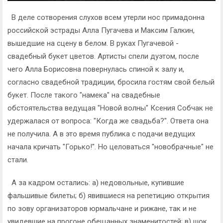
В деле сотворения слухов всем утерли нос примадонна
российской эстрады Алла Пугачева и Максим Галкин,
вышедшие на сцену в белом. В руках Пугачевой -
свадебный букет цветов. Артисты спели дуэтом, после
чего Алла Борисовна повернулась спиной к залу и,
согласно свадебной традиции, бросила гостям свой белый
букет. После такого "намека" на свадебные
обстоятельства ведущая "Новой волны" Ксения Собчак не
удержалася от вопроса: "Когда же свадьба?". Ответа она
не получила. А в это время публика с подачи ведущих
начала кричать "Горько!". Но целоваться "новобрачные" не
стали.
А за кадром остались: а) недовольные, купившие
фальшивые билеты; б) явившиеся на репетицию открытия
по зову организаторов юрмальчане и рижане, так и не
увидевшие на прогоне обещанных знаменитостей; в) шок,