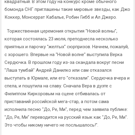
квадратный. В этом году на конкурс кроме обычного
бомонда СНГ приглашены такие мировые звезды, как Джо
Коккер, Монсеррат Кабалье, Робин Гибб и Ал Джеро.
Торжественная церемония открытия "Новой волны",
которая состоялась 23 июля, преподнесла несколько
приятных и парочку "желтых" сюрпризов. Начнем, пожалуй,
с хорошего. Впервые на "Новой волне" выступила Верка
Сердючка. В прошлом году из-за скандала вокруг песни
"Лаша тумбай" Андрей Данилко или сам отказался
выступать в Юрмале, или его "отказали". Сердючка вчера и
спела, и пошутила на славу. Сначала Вера в дуэте с
Филиппом Киркоровым на сцене отбивалась от
приставаний российской мега-стар, а потом сама
исполнила песню "До, Ре, Ми", перед чем заявила публике:
"До, Ре, Ми" переводится на русский язык как "До, Ре, Ми".
Это чтобы никому ничего не послышалось!".