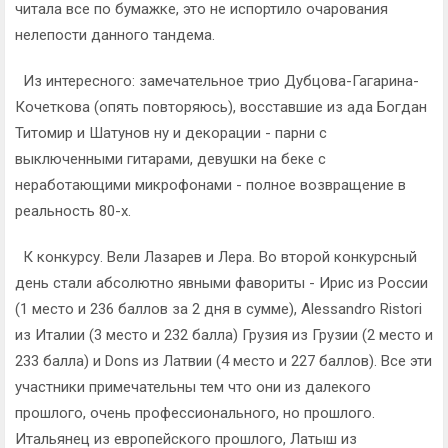
читала все по бумажке, это не испортило очарования
нелепости данного тандема.
Из интересного: замечательное трио Дубцова-Гагарина-
Кочеткова (опять повторяюсь), восставшие из ада Богдан
Титомир и Шатунов ну и декорации - парни с
выключенными гитарами, девушки на беке с
неработающими микрофонами - полное возвращение в
реальность 80-х.
К конкурсу. Вели Лазарев и Лера. Во второй конкурсный
день стали абсолютно явными фавориты - Ирис из России
(1 место и 236 баллов за 2 дня в сумме), Alessandro Ristori
из Италии (3 место и 232 балла) Грузия из Грузии (2 место и
233 балла) и Dons из Латвии (4 место и 227 баллов). Все эти
участники примечательны тем что они из далекого
прошлого, очень профессионального, но прошлого.
Итальянец из европейского прошлого, Латыш из