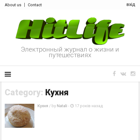
вхід
About us
Contact
Электронный журнал о жизни и
путешествиях
Category:
Кухня
Кухня
/ by
Natali
-
17 років назад