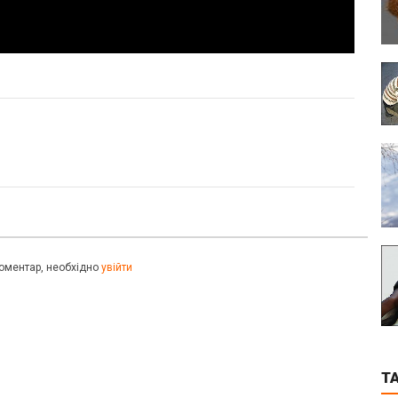
оментар, необхідно
увійти
T