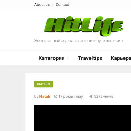
About us
Contact
Электронный журнал о жизни и путешествиях
Категории
Traveltips
Карьер
КАР'ЄРА
by
Natali
17 років тому
5275 views