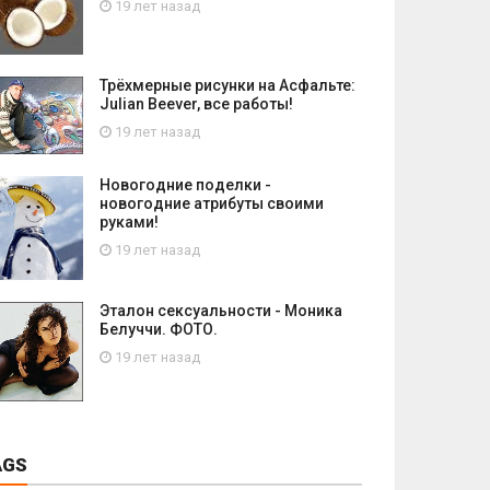
19 лет назад
Трёхмерные рисунки на Асфальте:
Julian Beever, все работы!
19 лет назад
Новогодние поделки -
новогодние атрибуты своими
руками!
19 лет назад
Эталон сексуальности - Моника
Белуччи. ФОТО.
19 лет назад
AGS