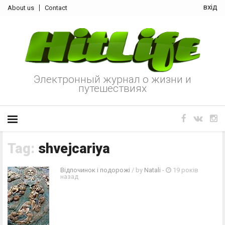
вхід
About us
Contact
Электронный журнал о жизни и
путешествиях
Tag:
shvejcariya
Відпочинок і подорожі
/ by
Natali
-
19 років
назад