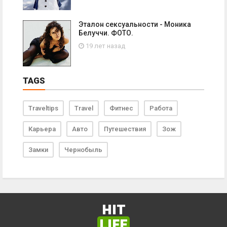
Эталон сексуальности - Моника
Белуччи. ФОТО.
19 лет назад
TAGS
Traveltips
Travel
Фитнес
Работа
Карьера
Авто
Путешествия
Зож
Замки
Чернобыль
HIT
LIFE