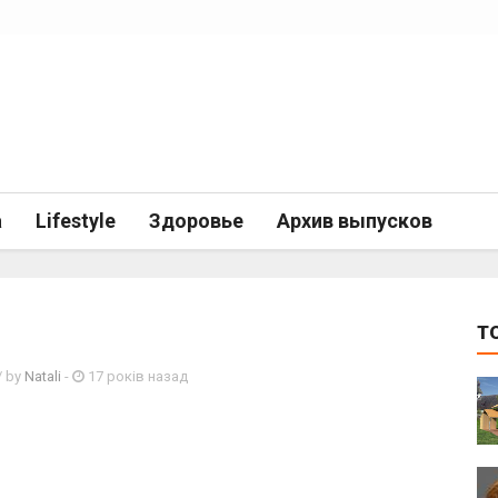
а
Lifestyle
Здоровье
Архив выпусков
T
/ by
Natali
-
17 років назад