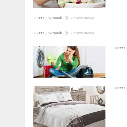
Життя
/ by
Natali
-
17 років назад
Життя
/ by
Natali
-
17 років назад
Життя
Життя