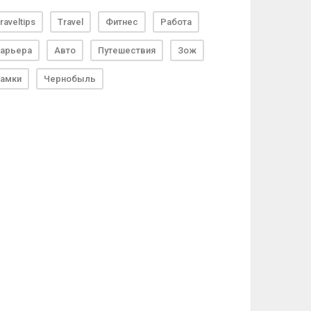
raveltips
Travel
Фитнес
Работа
арьера
Авто
Путешествия
Зож
амки
Чернобыль