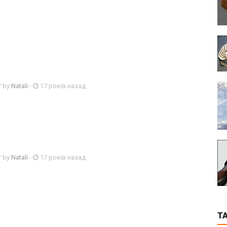
/ by
Natali
-
17 років назад
/ by
Natali
-
17 років назад
T