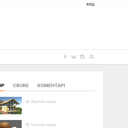
вхід
OP
СВІЖЕ
КОМЕНТАРІ
18 років назад
19 років назад