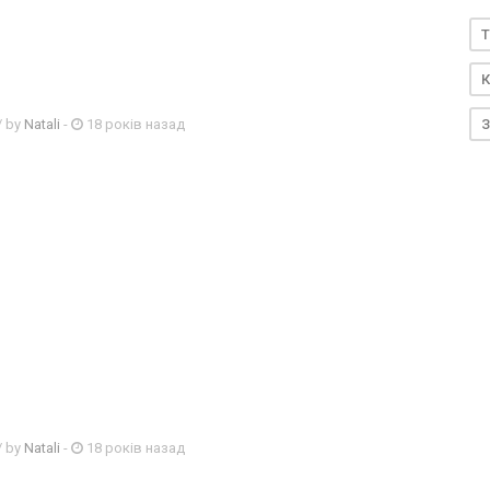
T
К
З
/ by
Natali
-
18 років назад
/ by
Natali
-
18 років назад