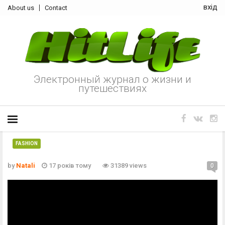
вхід
About us
Contact
Электронный журнал о жизни и
путешествиях
FASHION
by
Natali
17 років тому
31389 views
0