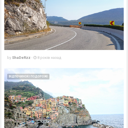
by
ShaDeRzz
-
8 років назад
ВІДПОЧИНОК І ПОДОРОЖІ