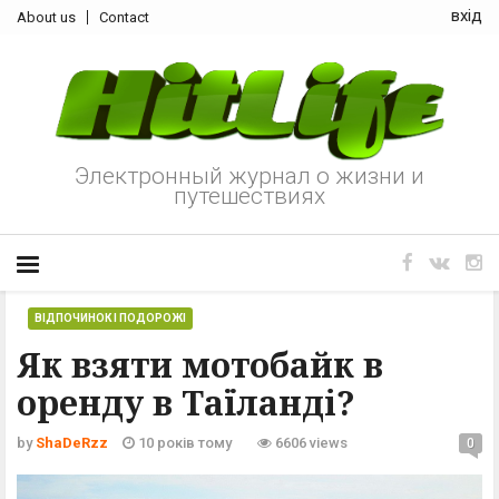
вхід
About us
Contact
Электронный журнал о жизни и
путешествиях
ВІДПОЧИНОК І ПОДОРОЖІ
Як взяти мотобайк в
оренду в Таїланді?
by
ShaDeRzz
10 років тому
6606 views
0