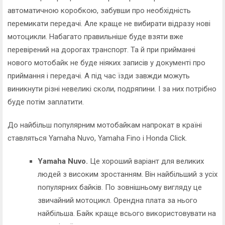
автоматичною коробкою, забувши про необхідність
перемикати передачі. Але краще не вибирати відразу нові
мотоцикли. Набагато правильніше буде взяти вже
перевірений на дорогах транспорт. Та й при прийманні
нового мотобайк не буде ніяких записів у документі про
приймання і передачі. А під час їзди завжди можуть
виникнути різні невеликі сколи, подряпини. І за них потрібно
буде потім заплатити.
До найбільш популярним мотобайкам напрокат в країні
ставляться Yamaha Nuvo, Yamaha Fino і Honda Click.
Yamaha Nuvo.
Це хороший варіант для великих
людей з високим зростанням. Він найбільший з усіх
популярних байків. По зовнішньому вигляду це
звичайний мотоцикл. Орендна плата за нього
найбільша. Байк краще всього використовувати на