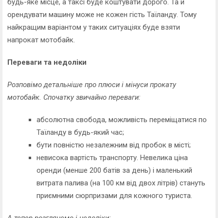
будь-яке місце, а таксі буде коштувати дорого. Та й
орендувати машину може не кожен гість Таїланду. Тому
найкращим варіантом у таких ситуаціях буде взяти
напрокат мотобайк.
Переваги та недоліки
Розповімо детальніше про плюси і мінуси прокату
мотобайк. Спочатку звичайно переваги:
абсолютна свобода, можливість переміщатися по
Таїланду в будь-який час;
бути повністю незалежним від пробок в місті;
невисока вартість транспорту. Невелика ціна
оренди (менше 200 батів за день) і маленький
витрата палива (на 100 км від двох літрів) стануть
приємними сюрпризами для кожного туриста.