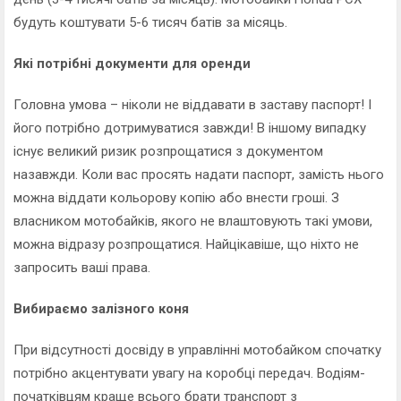
будуть коштувати 5-6 тисяч батів за місяць.
Які потрібні документи для оренди
Головна умова – ніколи не віддавати в заставу паспорт! І
його потрібно дотримуватися завжди! В іншому випадку
існує великий ризик розпрощатися з документом
назавжди. Коли вас просять надати паспорт, замість нього
можна віддати кольорову копію або внести гроші. З
власником мотобайків, якого не влаштовують такі умови,
можна відразу розпрощатися. Найцікавіше, що ніхто не
запросить ваші права.
Вибираємо залізного коня
При відсутності досвіду в управлінні мотобайком спочатку
потрібно акцентувати увагу на коробці передач. Водіям-
початківцям краще всього брати транспорт з