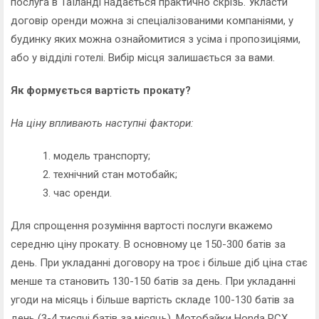
послуга в Таїланді надається практично скрізь. Укласти
договір оренди можна зі спеціалізованими компаніями, у
будинку яких можна ознайомитися з усіма і пропозиціями,
або у відділі готелі. Вибір місця залишається за вами.
Як формується вартість прокату?
На ціну впливають наступні фактори:
модель транспорту;
технічний стан мотобайк;
час оренди.
Для спрощення розуміння вартості послуги вкажемо
середню ціну прокату. В основному це 150-300 батів за
день. При укладанні договору на троє і більше діб ціна стає
менше та становить 130-150 батів за день. При укладанні
угоди на місяць і більше вартість складе 100-130 батів за
день (3-4 тисячі батів за місяць). Мотобайки Honda PCX