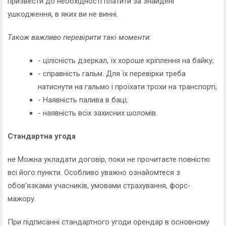
призвести до необхідності платити за знайдені
ушкодження, в яких ви не винні.
Також важливо перевірити такі моменти:
- цілісність дзеркал, їх хороше кріплення на байку;
- справність гальм. Для їх перевірки треба
натиснути на гальмо і проїхати трохи на транспорті;
- Наявність палива в баці;
- наявність всіх захисних шоломів.
Стандартна угода
не Можна укладати договір, поки не прочитаєте повністю
всі його пункти. Особливо уважно ознайомтеся з
обов'язками учасників, умовами страхування, форс-
мажору.
При підписанні стандартного угоди орендар в основному