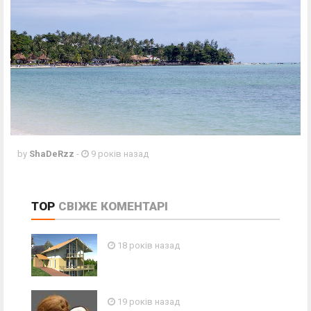
by
ShaDeRzz
-
9 років назад
TOP
СВІЖЕ
КОМЕНТАРІ
18 років назад
19 років назад