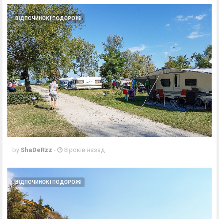
ВІДПОЧИНОК І ПОДОРОЖІ
by
ShaDeRzz
-
8 років назад
ВІДПОЧИНОК І ПОДОРОЖІ