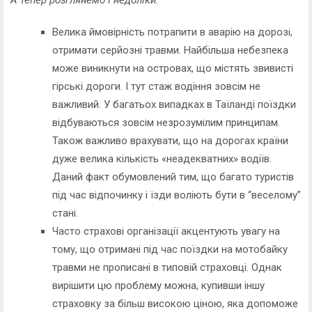
А тепер розглянемо і недоліки:
Велика ймовірність потрапити в аварію на дорозі,
отримати серйозні травми. Найбільша небезпека
може виникнути на островах, що містять звивисті
гірські дороги. І тут стаж водіння зовсім не
важливий. У багатьох випадках в Таїланді поїздки
відбуваються зовсім незрозумілим принципам.
Також важливо врахувати, що на дорогах країни
дуже велика кількість «неадекватних» водіїв.
Даний факт обумовлений тим, що багато туристів
під час відпочинку і їзди воліють бути в “веселому”
стані.
Часто страхові організації акцентують увагу на
тому, що отримані під час поїздки на мотобайку
травми не прописані в типовій страховці. Однак
вирішити цю проблему можна, купивши іншу
страховку за більш високою ціною, яка допоможе