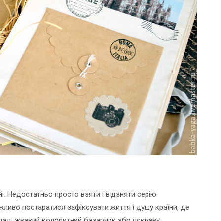
і. Недостатньо просто взяти і відзняти серію
Важливо постаратися зафіксувати життя і душу країни, де
иклад, жвавий колоритний базарчик або яскраву