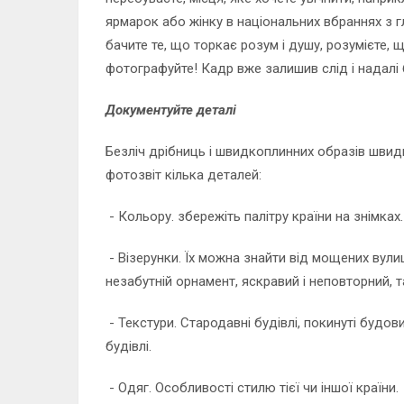
ярмарок або жінку в національних вбраннях з г
бачите те, що торкає розум і душу, розумієте, 
фотографуйте! Кадр вже залишив слід і надалі
Документуйте деталі
Безліч дрібниць і швидкоплинних образів швидк
фотозвіт кілька деталей:
- Кольору. збережіть палітру країни на знімках.
- Візерунки. Їх можна знайти від мощених вулиц
незабутній орнамент, яскравий і неповторний, та
- Текстури. Стародавні будівлі, покинуті будов
будівлі.
- Одяг. Особливості стилю тієї чи іншої країни.