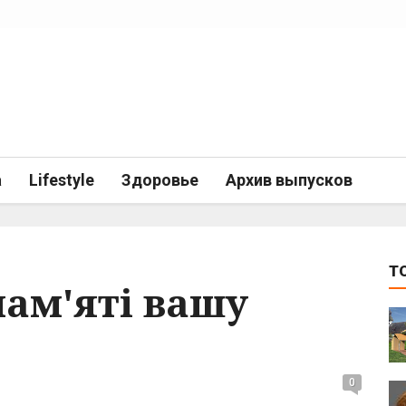
а
Lifestyle
Здоровье
Архив выпусков
T
пам'яті вашу
0