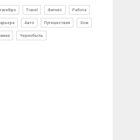
raveltips
Travel
Фитнес
Работа
арьера
Авто
Путешествия
Зож
амки
Чернобыль