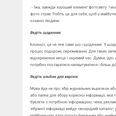
- Їжа, завжди хороший елемент фотозвіту. І мо
фото страв. Робіть це для себе, щоб у майбу
коханої людини.
Ведіть щоденник
Блокнот, це не теж саме що і щоденник. У щод
процес подорожі, переживання. Для таких запис
відокремлене місце і окремий час. Думки, ідеї, с
потрібно постаратися налаштуватися і більш до
Ведіть альбом для вирізок
Мова йде не про збір журнальних вырезкок аб
або папки для збору корисної інформації, яка тр
буклети з потрібною інформацією, чеки, рекла
зібраної інформації вийде своєрідний каталог,
майбутньому дати пораду близьким або знайоми