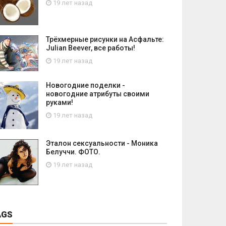
19 лет назад
Трёхмерные рисунки на Асфальте:
Julian Beever, все работы!
19 лет назад
Новогодние поделки -
новогодние атрибуты своими
руками!
19 лет назад
Эталон сексуальности - Моника
Белуччи. ФОТО.
19 лет назад
AGS