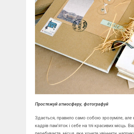
Простежуй атмосферу, фотографуй
Здається, правило само собою зрозуміле, але н
кадрів пам'яток і себе на тлі красивих місць. 
перебуваєте, місця, яке хочете увічнити, напр