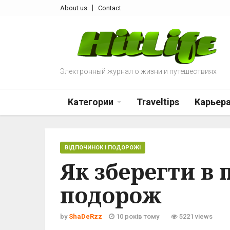
About us
Contact
Электронный журнал о жизни и путешествиях
Категории
Traveltips
Карьер
ВІДПОЧИНОК І ПОДОРОЖІ
Як зберегти в 
подорож
by
ShaDeRzz
10 років тому
5221 views