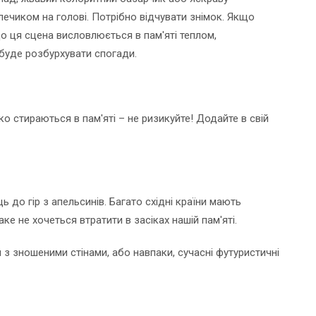
лечиком на голові. Потрібно відчувати знімок. Якщо
що ця сцена висловлюється в пам'яті теплом,
 буде розбурхувати спогади.
о стираються в пам'яті – не ризикуйте! Додайте в свій
ь до гір з апельсинів. Багато східні країни мають
ке не хочеться втратити в засіках нашій пам'яті.
и з зношеними стінами, або навпаки, сучасні футуристичні