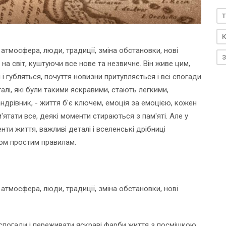
T
К
 атмосфера, люди, традиції, зміна обстановки, нові
З
а світ, куштуючи все нове та незвичне. Він живе цим,
і губляться, почуття новизни притупляється і всі спогади
лі, які були такими яскравими, стають легкими,
дрівник, - життя б'є ключем, емоція за емоцією, кожен
ятати все, деякі моменти стираються з пам'яті. Але у
ти життя, важливі деталі і вселенські дрібниці
ком простим правилам.
 атмосфера, люди, традиції, зміна обстановки, нові
спогади і переживати яскраві фарби життя з посмішкою