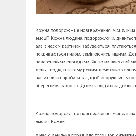
Кожна подорож - це нові враження, місця, інша
емоції. Кожна людина, подорожуючи, дивиться н
але з часом картинки забуваються, плутаються 
покриваються пилом, замінюючись іншими. Дета
поверхневими спогадами. Якщо ви завзятий ман
день - подія, в такому режимі неможливо запам'
ваших силах зробити так, щоб зворушливі момен
збереглися надовго. Досить слідувати декіль
Кожна подорож - це нові враження, місця, інша
емоції. Кожен
У нас є декілька порад для того щоб оживити 