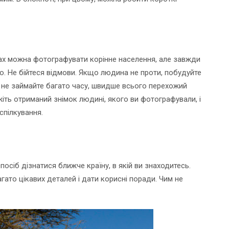
їнах можна фотографувати корінне населення, але завжди
. Не бійтеся відмови. Якщо людина не проти, побудуйте
у не займайте багато часу, швидше всього перехожий
іть отриманий знімок людині, якого ви фотографували, і
 спілкування.
посіб дізнатися ближче країну, в якій ви знаходитесь.
ато цікавих деталей і дати корисні поради. Чим не