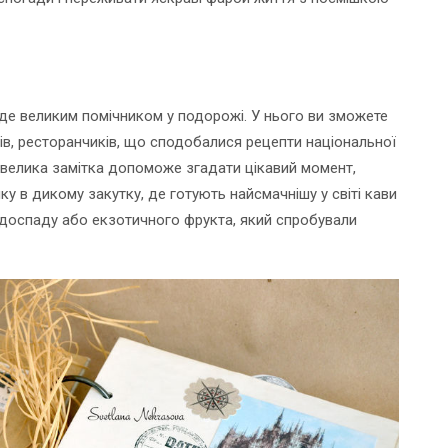
уде великим помічником у подорожі. У нього ви зможете
лів, ресторанчиків, що сподобалися рецепти національної
 невелика замітка допоможе згадати цікавий момент,
ку в дикому закутку, де готують найсмачнішу у світі кави
доспаду або екзотичного фрукта, який спробували