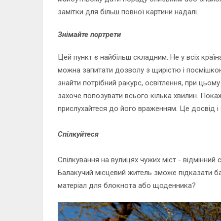
замітки для більш повної картини надалі.
Знімайте портрети
Цей пункт є найбільш складним. Не у всіх кра
можна запитати дозволу з щирістю і посмішкою
знайти потрібний ракурс, освітлення, при цьом
захоче попозувати всього кілька хвилин. Покаж
прислухайтеся до його враженням. Це досвід і
Спілкуйтеся
Спілкування на вулицях чужих міст - відмінний с
Балакучий місцевий житель зможе підказати баг
матеріал для блокнота або щоденника?