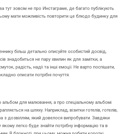
ва тут зовсім не про Инстаграме, де багато публікують
тньому мати можливість повторити це блюдо будинку для
еннику більш детально описуйте особистий досвід,
ів знадобиться не пару хвилин як для замітки, а
муток, радість, надії та інші емоції. Не варто поспішати,
кладно описати потрібні почуття.
о альбом для малювання, а про спеціальному альбомі
апляється на шляху. Наприклад, візитки готелів, готелів,
ма з дозвіллям, який довелося випробувати. Завдяки
 у якому легко буде знайти потрібну інформацію та в
м. В блокноті, при цьому, можна робити короткі